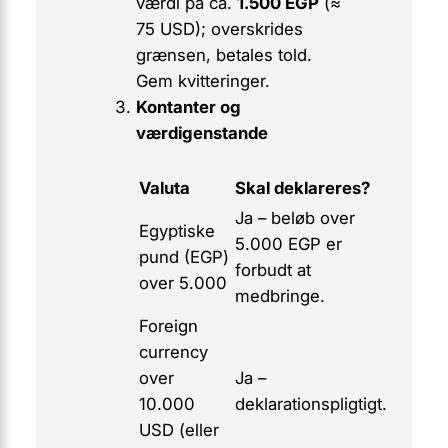
værdi på ca.
1.500 EGP
(≈
75 USD); overskrides
grænsen, betales told.
Gem kvitteringer.
Kontanter og
værdigenstande
Valuta
Skal deklareres?
Ja – beløb over
Egyptiske
5.000 EGP er
pund (EGP)
forbudt at
over 5.000
medbringe.
Foreign
currency
over
Ja –
10.000
deklarationspligtigt
.
USD (eller