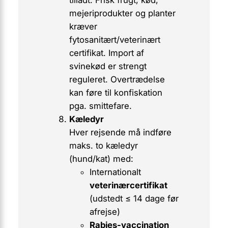
tilladt. Frisk frugt, kød,
mejeriprodukter og planter
kræver
fytosanitært/veterinært
certifikat. Import af
svinekød er strengt
reguleret. Overtrædelse
kan føre til konfiskation
pga. smittefare.
Kæledyr
Hver rejsende må indføre
maks. to kæledyr
(hund/kat) med:
Internationalt
veterinærcertifikat
(udstedt ≤ 14 dage før
afrejse)
Rabies-vaccination