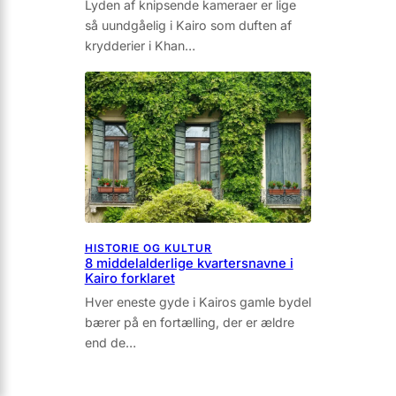
Lyden af knipsende kameraer er lige
så uundgåelig i Kairo som duf­ten af
krydderier i Khan…
HISTORIE OG KULTUR
8 middelalderlige kvartersnavne i
Kairo forklaret
Hver eneste gyde i Kairos gamle bydel
bærer på en fortælling, der er ældre
end de…