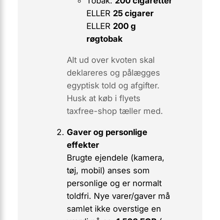
Tobak:
200 cigaretter
ELLER
25 cigarer
ELLER
200 g
røgtobak
Alt ud over kvoten skal
deklareres
og pålægges
egyptisk told og afgifter.
Husk at køb i flyets
taxfree-shop tæller med.
Gaver og personlige
effekter
Brugte ejendele (kamera,
tøj, mobil) anses som
personlige og er normalt
toldfri. Nye varer/gaver må
samlet ikke overstige en