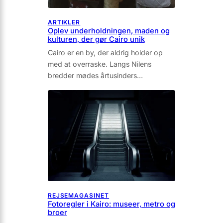
ARTIKLER
Oplev underholdningen, maden og
kulturen, der gør Cairo unik
Cairo er en by, der aldrig holder op
med at overraske. Langs Nilens
bredder mødes årtusinders…
REJSEMAGASINET
Fotoregler i Kairo: museer, metro og
broer