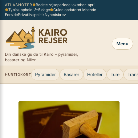
Spring
ATLASNOTER
●
Bedste rejseperiode: oktober–april
×
●
Typisk ophold: 3–5 dage
●
Guide opdateret løbende
til
Forside
Privatlivspolitik
Nyhedsbrev
indhold
Menu
Din danske guide til Kairo – pyramider,
basarer og Nilen
Pyramider
Basarer
Hoteller
Ture
Tran
HURTIGKORT