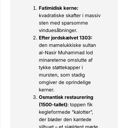
Fatimidisk kerne:
kvadratiske skafter i massiv
sten med sparsomme
vinduesåbninger.
Efter jordskælvet 1303:
den mamelukkiske sultan
al-Nasir Muhammad lod
minareterne omslutte af
tykke støttekapper i
mursten, som stadig
omgiver de oprindelige
kerner.
Os­man­tisk restaurering
(1500-tallet):
toppen fik
kegleformede “kalotter”,
der bløder den kantede
silhuet – et sjældent møde