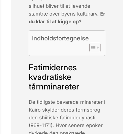
silhuet
bliver til et levende
stamtræ over byens kulturarv.
Er
du klar til at kigge op?
Indholdsfortegnelse
Fatimidernes
kvadratiske
tårnminareter
De tidligste bevarede minareter i
Kairo skylder deres formsprog
den shiitiske fatimidedynasti
(969-1171). Hvor senere epoker
dyrkede den opskruede