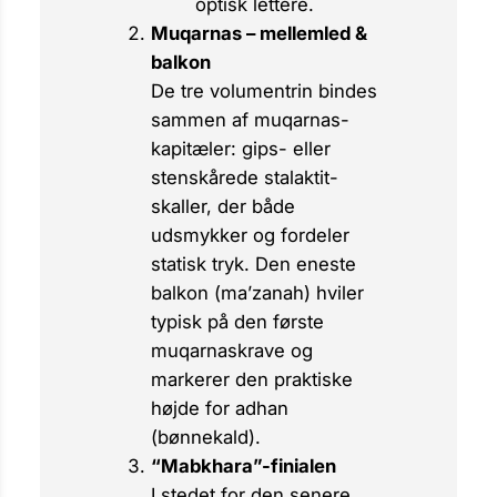
optisk lettere.
Muqarnas – mellemled &
balkon
De tre volumentrin bindes
sammen af
muqarnas-
kapitæler: gips- eller
stenskårede stalaktit-
skaller, der både
udsmykker og fordeler
statisk tryk. Den eneste
balkon (
ma’zanah
) hviler
typisk på den første
muqarnaskrave og
markerer den praktiske
højde for
adhan
(bønnekald).
“Mabkhara”-finialen
I stedet for den senere