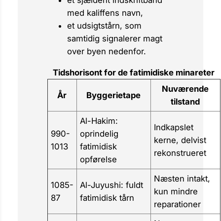
et sjældent indskriftbånd
med kaliffens navn,
et udsigtstårn, som
samtidig signalerer magt
over byen nedenfor.
Tidshorisont for de fatimidiske minareter
Nuværende
År
Byggerietape
tilstand
Al-Hakim:
Indkapslet
990-
oprindelig
kerne, delvist
1013
fatimidisk
rekonstrueret
opførelse
Næsten intakt,
1085-
Al-Juyushi: fuldt
kun mindre
87
fatimidisk tårn
reparationer