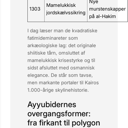
Nye
Mamelukkisk
1303
murstenskapper
jordskælvssikring
på al-Hakim
I dag læser man de kvadratiske
fatimide­minareter som
arkæologiske lag: det originale
shiitiske tårn, omsluttet af
mamelukkisk krisestyrke og til
sidst afsluttet med osmannisk
elegance. De står som tavse,
men markante portaler til Kairos
1.000-årige skylinehistorie.
Ayyubidernes
overgangsformer:
fra firkant til polygon