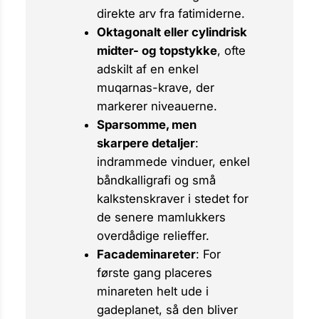
direkte arv fra fatimiderne.
Oktagonalt eller cylindrisk
midter- og topstykke
, ofte
adskilt af en enkel
muqarnas
-krave, der
markerer niveauerne.
Sparsomme, men
skarpere detaljer
:
indrammede vinduer, enkel
båndkalligrafi og små
kalkstens­kraver i stedet for
de senere mamlukkers
overdådige relieffer.
Facademinareter
: For
første gang placeres
minareten helt ude i
gadeplanet, så den bliver