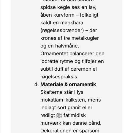
spidse kegle ses en lav,
åben kurvform – folkeligt
kaldt en
mabkhara
(røgelsesbrænder) – der
krones af tre metalkugler
og en halvmåne.
Ornamentet balancerer den
lodrette rytme og tilføjer en
subtil duft af ceremoniel
røgelsespraksis.
Materiale & ornamentik
Skafterne står i lys
mokattam-kalksten, mens
indlagt sort granit eller
rødligt ﷺ fatimidisk
murværk kan danne bånd.
Dekorationen er sparsom