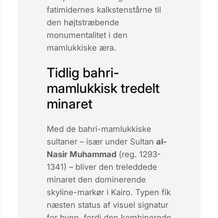
fatimidernes kalkstenstårne til
den højtstræbende
monumentalitet i den
mamlukkiske æra.
Tidlig bahri-
mamlukkisk tredelt
minaret
Med de
bahri-mamlukkiske
sultaner – især under Sultan
al-
Nasir Muhammad
(reg. 1293-
1341) – bliver den treleddede
minaret den dominerende
skyline-markør i Kairo. Typen fik
næsten status af visuel signatur
for byen, fordi den kombinerede