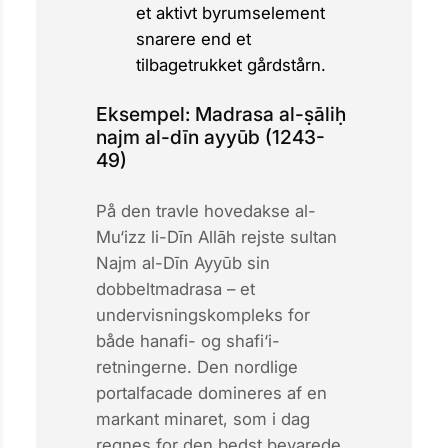
et aktivt byrumselement
snarere end et
tilbagetrukket gårdstårn.
Eksempel: Madrasa al-ṣāliḥ
najm al-dīn ayyūb (1243-
49)
På den travle hovedakse
al-
Mu‘izz li-Dīn Allāh
rejste sultan
Najm al-Dīn Ayyūb sin
dobbeltmadras­a – et
undervisningskompleks for
både hanafi- og shafi‘i-
retningerne. Den nordlige
portalfacade domineres af en
markant minaret, som i dag
regnes for den bedst bevarede