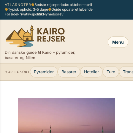
Spring
ATLASNOTER
●
Bedste rejseperiode: oktober–april
×
●
Typisk ophold: 3–5 dage
●
Guide opdateret løbende
til
Forside
Privatlivspolitik
Nyhedsbrev
indhold
Menu
Din danske guide til Kairo – pyramider,
basarer og Nilen
Pyramider
Basarer
Hoteller
Ture
Tran
HURTIGKORT