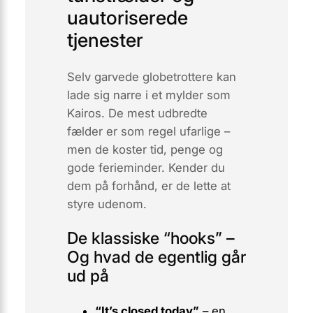
uautoriserede
tjenester
Selv garvede globetrottere kan
lade sig narre i et mylder som
Kairos. De mest udbredte
fælder er som regel ufarlige –
men de koster tid, penge og
gode ferieminder. Kender du
dem på forhånd, er de lette at
styre udenom.
De klassiske “hooks” –
Og hvad de egentlig går
ud på
“It’s closed today”
– en