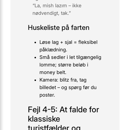
“
La, mish lazım
– ikke
nødvendigt, tak.”
Huskeliste på farten
Løse lag + sjal = fleksibel
påklædning.
Små sedler i let tilgængelig
lomme; større beløb i
money belt
.
Kamera: blitz fra, tag
billedet – og spørg før du
poster.
Fejl 4-5: At falde for
klassiske
turistfælder og