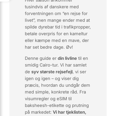
Hver sæson ankommer
tusindvis af danskere med
forventningen om “en rejse for
livet”, men mange ender med at
spilde dyrebar tid i trafikpropper,
betale overpris for en kameltur
eller kæmpe med en mave, der
har set bedre dage. Øv!
Denne guide er
din livline
til en
smidig Cairo-tur. Vi har samlet
de
syv største rejsefejl
, vi ser
igen og igen –
og
viser dig
præcis, hvordan du undgår dem
med simple, konkrete råd. Fra
visumregler og eSIM til
baksheesh-etikette og prutning
på markedet:
Vi har tjeklisten,