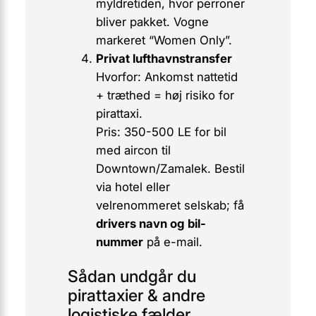
myldretiden, hvor perroner
bliver pakket. Vogne
markeret “Women Only”.
Privat lufthavnstransfer
Hvorfor:
Ankomst nattetid
+ træthed = høj risiko for
pirattaxi.
Pris:
350-500 LE for bil
med aircon til
Downtown/Zamalek. Bestil
via hotel eller
velrenommeret selskab; få
drivers navn og bil-
nummer
på e-mail.
Sådan undgår du
pirattaxier & andre
logistiske fælder