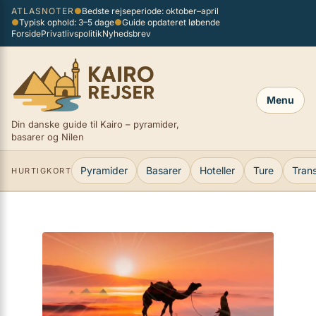
Spring
ATLASNOTER
●
Bedste rejseperiode: oktober–april
×
●
Typisk ophold: 3–5 dage
●
Guide opdateret løbende
til
Forside
Privatlivspolitik
Nyhedsbrev
indhold
Menu
Din danske guide til Kairo – pyramider,
basarer og Nilen
Pyramider
Basarer
Hoteller
Ture
Tran
HURTIGKORT