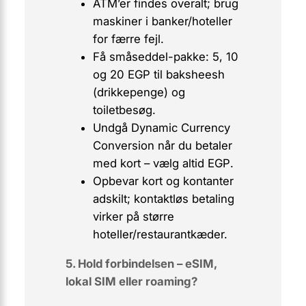
ATM’er findes overalt; brug
maskiner i banker/hoteller
for færre fejl.
Få
småseddel-pakke
: 5, 10
og 20 EGP til baksheesh
(drikkepenge) og
toiletbesøg.
Undgå
Dynamic Currency
Conversion
når du betaler
med kort – vælg altid
EGP
.
Opbevar kort og kontanter
adskilt; kontaktløs betaling
virker på større
hoteller/restaurantkæder.
5. Hold forbindelsen – eSIM,
lokal SIM eller roaming?