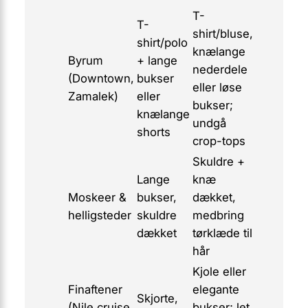
T-
T-
shirt/bluse,
shirt/polo
knælange
Byrum
+ lange
nederdele
(Downtown,
bukser
eller løse
Zamalek)
eller
bukser;
knælange
undgå
shorts
crop-tops
Skuldre +
Lange
knæ
Moskeer &
bukser,
dækket,
helligsteder
skuldre
medbring
dækket
tørklæde til
hår
Kjole eller
Finaftener
elegante
Skjorte,
(Nile cruise,
bukser; let