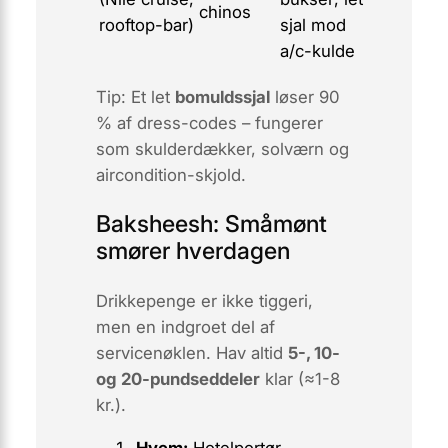
chinos
rooftop-bar)
sjal mod
a/c-kulde
Tip: Et let
bomuldssjal
løser 90
% af dress-codes – fungerer
som skulderdækker, solværn og
aircondition-skjold.
Baksheesh: Småmønt
smører hverdagen
Drikkepenge er ikke tiggeri,
men en indgroet del af
servicenøklen. Hav altid
5-, 10-
og 20-pundseddeler
klar (≈1-8
kr.).
Hvem:
Hotelportør,