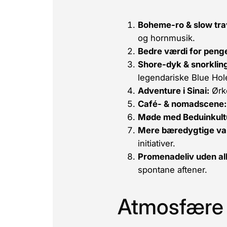
Boheme-ro & slow tra
og hornmusik.
Bedre værdi for peng
Shore-dyk & snorklin
legendariske Blue Hol
Adventure i Sinai:
Ørke
Café- & nomadscene:
Møde med Beduinkult
Mere bæredygtige va
initiativer.
Promenadeliv uden all
spontane aftener.
Atmosfære 