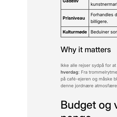
Gadeliv
kunstnermar
Forhandles d
Prisniveau
billigere.
Kulturmøde
Beduiner so
Why it matters
Ikke alle rejser sydpå for a
hverdag
: Fra trommelrytme
på café-ejeren og måske bli
denne jordnære atmosfære, 
Budget og v