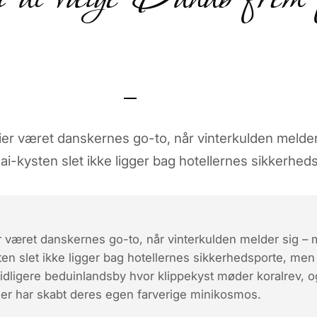
tier været danskernes go-to, når vinterkulden melder
inai-kysten slet ikke ligger bag hotellernes sikkerh
er været danskernes go-to, når vinterkulden melder sig –
sten slet ikke ligger bag hotellernes sikkerhedsporte, m
tidligere beduinlandsby hvor klippekyst møder koralrev, 
der har skabt deres egen farverige minikosmos.