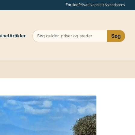
Forside
Privatlivspolitik
Nyhedsbrev
inet
Artikler
Søg