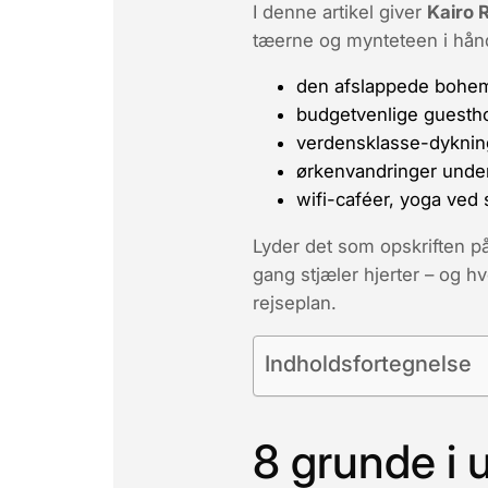
I denne artikel giver
Kairo 
tæerne og mynte­teen i hånd
den afslappede bohem
budgetvenlige guesthou
verdensklasse-dykning
ørken­vandringer und
wifi-caféer, yoga ved 
Lyder det som opskriften på
gang stjæler hjerter – og 
rejseplan.
Indholdsfortegnelse
8 grunde i u