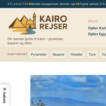
Spring
ATLASNOTER
●
Bedste rejseperiode: oktober–april
●
Typisk ophold: 3–5
til
indhold
OPLEV
Oplev Kar
Oplev Egy
Din danske guide til Kairo – pyramider,
basarer og Nilen
Pyramider
Basarer
Hoteller
Ture
Tr
HURTIGKORT
→
Indhold