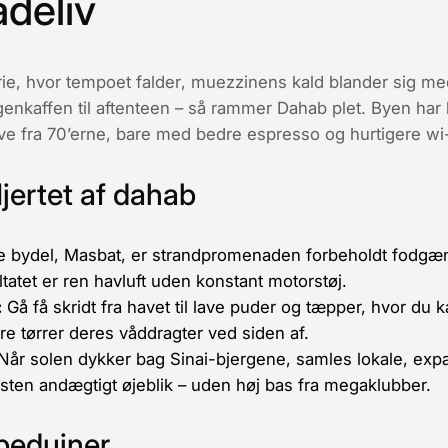
deliv
ie, hvor
tempoet falder
, muezzinens kald blander sig med
genkaffen til aftenteen – så rammer Dahab plet. Byen har
e fra 70’erne, bare med bedre espresso og hurtigere wi-
ertet af dahab
e bydel, Masbat, er strandpromenaden forbeholdt fodgæn
tatet er ren havluft uden konstant motorstøj.
:
Gå få skridt fra havet til lave puder og tæpper, hvor du k
e tørrer deres våddragter ved siden af.
Når solen dykker bag Sinai-bjergene, samles lokale, exp
sten andægtigt øjeblik – uden høj bas fra megaklubber.
beduiner