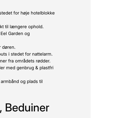
tedet for høje hotelblokke
kt til længere ophold.
 Eel Garden og
r døren.
ts i stedet for nattelarm.
oner fra områdets rødder.
er med genbrug & plastfri
 armbånd og plads til
, Beduiner