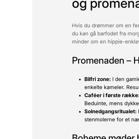
og promena
Hvis du drømmer om en fer
du kan gå barfodet fra mor
minder om en hippie-enklav
Promenaden – Hj
Bilfri zone:
I den gaml
enkelte kameler. Resul
Caféer i første række
Beduinte, mens dykker
Solnedgangsritualet:
stenmolerne for et næ
Boheme møder 