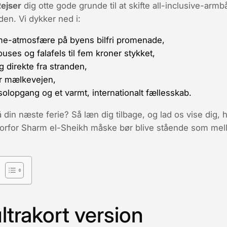
Rejser
dig
otte gode grunde
til at skifte all-inclusive-a
en. Vi dykker ned i:
e-atmosfære på byens bilfri promenade,
ses og falafels til fem kroner stykket,
 direkte fra stranden,
er mælkevejen,
solopgang og et varmt, internationalt fællesskab.
 din næste ferie? Så læn dig tilbage, og lad os vise dig, 
hvorfor Sharm el-Sheikh måske bør blive stående som
mel
ltrakort version