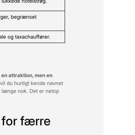
lukkede hotelstrøg.
nger, begrænset
le og taxachauffører.
e en attraktion, men en
vil du hurtigt kende navnet
e længe nok. Det er netop
 for færre