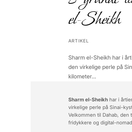
el-Sheikh
ARTIKEL
Sharm el-Sheikh har i år
den virkelige perle på S
kilometer…
Sharm el-Sheikh
har i årti
virkelige perle på Sinai-ky
Velkommen til Dahab
, den 
fridykkere og digital-noma