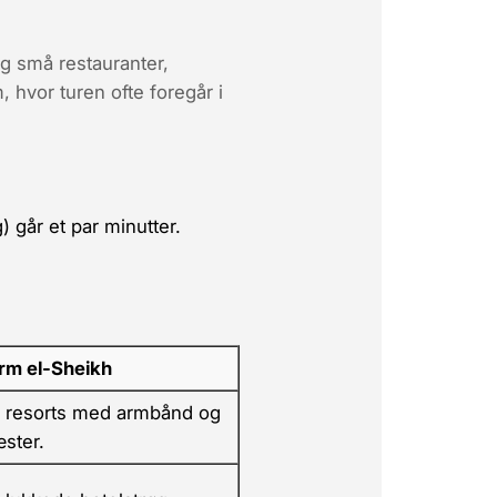
ig små restauranter,
, hvor turen ofte foregår i
 går et par minutter.
rm el-Sheikh
ve resorts med armbånd og
æster.