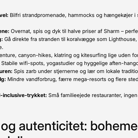
vel:
Bilfri strandpromenade, hammocks og hængekøjer i s
ene:
Overnat, spis og dyk til halve priser af Sharm – perfe
g:
Gå direkte fra stranden til koralvægge som Lighthouse,
e.
nture, canyon-hikes, klatring og kitesurfing lige uden fo
Stabile wifi-spots, yogastudier og hyggelige aften-hangou
uren:
Spis zarb under stjernerne og lær om lokale traditi
lg:
Mindre vandforbrug, færre mega-resorts og flere sted
-inclusive-trykket:
Små familieejede restauranter, ingen
og autenticitet: boheme