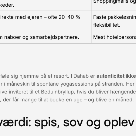
Shoppingmalls og 
keder.
irekte med ejeren – ofte 20-40 %
Faste pakkeløsni
fleksibilitet.
m naboer og samarbejdspartnere.
Mest hotelpersona
t føle sig hjemme på et resort. I Dahab er
autenticitet ikk
r i måneskin til spontane yogasessions på stranden. Her 
ve inviteret til et Beduinbryllup, hvis du bliver hængend
der får mange til at booke en uge – og blive en måned.
ærdi: spis, sov og oplev