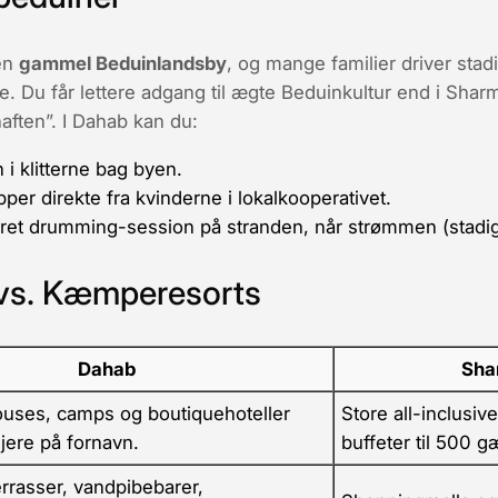
en
gammel Beduinlandsby
, og mange familier driver stad
e. Du får lettere adgang til ægte Beduinkultur end i Sharm
naften”. I Dahab kan du:
n
i klitterne bag byen.
r direkte fra kvinderne i lokalkooperativet.
eret drumming-session på stranden, når strømmen (stadig)
 vs. Kæmperesorts
Dahab
Sha
uses, camps og boutiquehoteller
Store all-inclusi
jere på fornavn.
buffeter til 500 g
rrasser, vandpibebarer,