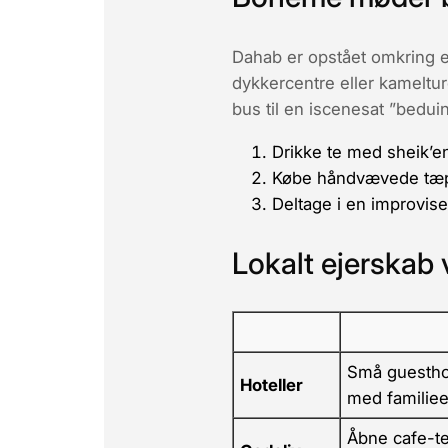
Dahab er opstået omkring 
dykkercentre eller kameltur
bus til en iscenesat ”bedui
Drikke te med
sheik’e
Købe håndvævede tæppe
Deltage i en improvis
Lokalt ejerskab
Små guestho
Hoteller
med familiee
Åbne cafe-te