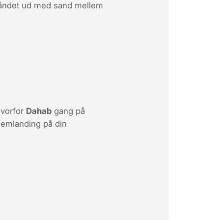
rmbåndet ud med sand mellem
hvorfor
Dahab
gang på
lemlanding
på din