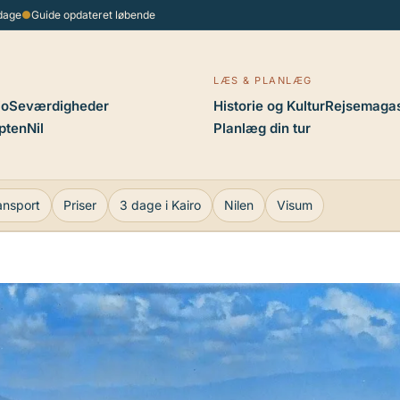
 dage
●
Guide opdateret løbende
LÆS & PLANLÆG
io
Seværdigheder
Historie og Kultur
Rejsemagas
pten
Nil
Planlæg din tur
ansport
Priser
3 dage i Kairo
Nilen
Visum