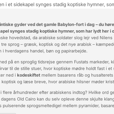
en i et sidekapel synges stadig koptiske hymner, so
byrintiske gyder ved det gamle
Babylon-fort
i dag – du hør
apel synges stadig koptiske hymner, som har lydt her i o
mske hovedstad, da arabiske soldater slog lejr ved Nilens
s
tre sprog
– græsk, koptisk og det nye arabisk – kæmpede,
 i hverdagens handel, bøn og papirarbejde.
g med på en sproglig tidsrejse gennem Fustats markeder, ki
ar til de stille stuer, hvor koptiske mødre holdt fast i et 
ker ned i
kodeskiftet
mellem basarens råb og husalterets 
 koptisk og læse breve, hvor arabiske hilsner møder kris
i flere århundreder efter arabiskens indtog? Hvilke ord 
 dagens Old Cairo kan du selv opleve denne skjulte klang
ats pulserende sprogsmeltedigel mellem
pyramider, basare