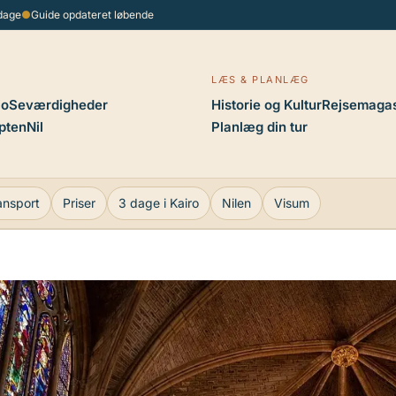
 dage
●
Guide opdateret løbende
LÆS & PLANLÆG
io
Seværdigheder
Historie og Kultur
Rejsemagas
pten
Nil
Planlæg din tur
ansport
Priser
3 dage i Kairo
Nilen
Visum