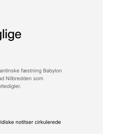
glige
antinske fæstning Babylon
 ad Nilbredden som
tedigler.
diske notitser cirkulerede