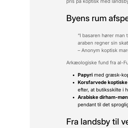
pris på koptisk med landsb
Byens rum afspej
“I basaren hører man t
araben regner sin skat
– Anonym koptisk marg
Arkæologiske fund fra
al-F
Papyri
med græsk-kopti
Korsfarvede koptisk
efter, at butiksskilte 
Arabiske dirham-møn
pendant til det sprogli
Fra landsby til 