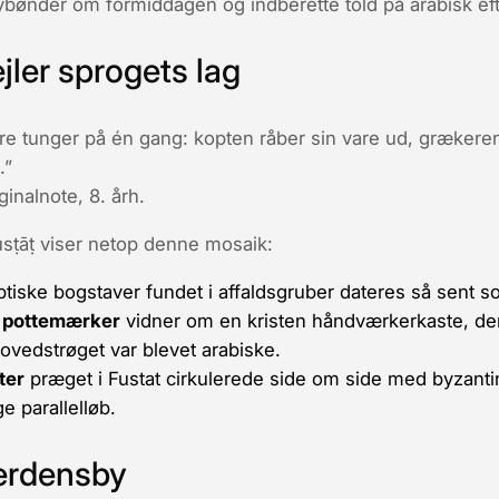
ybønder om formiddagen og indberette told på arabisk ef
ler sprogets lag
re tunger på én gang: kopten råber sin vare ud, grækeren
.”
inalnote, 8. årh.
usṭāṭ
viser netop denne mosaik:
ske bogstaver fundet i affaldsgruber dateres så sent som
e pottemærker
vidner om en kristen håndværkerkaste, der
i hovedstrøget var blevet arabiske.
ter
præget i Fustat cirkulerede side om side med byzanti
ge parallelløb.
verdensby