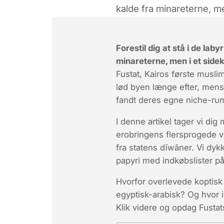
kalde fra minareterne, m
Forestil dig at stå i de la
minareterne, men i et sidek
Fustat, Kairos første musli
lød byen længe efter, men
fandt deres egne niche-rum
I denne artikel tager vi di
erobringens flersprogede virv
fra statens dīwāner. Vi dyk
papyri med indkøbslister på
Hvorfor overlevede koptisk 
egyptisk-arabisk? Og hvor i
Klik videre og opdag Fust