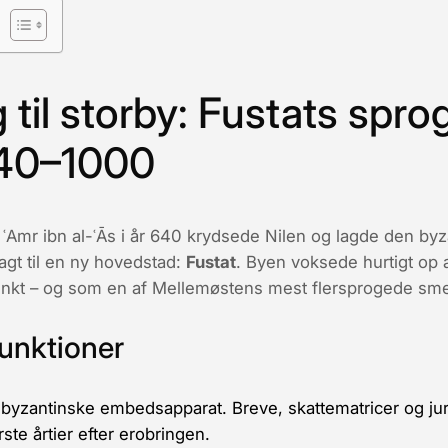
 til storby: Fustats spro
640–1000
r
ʿAmr ibn al-ʿĀs
i år 640 krydsede Nilen og lagde den byz
agt til en ny hovedstad:
Fustat
. Byen voksede hurtigt op
unkt – og som en af Mellemøstens mest flersprogede smel
funktioner
 byzantinske embedsapparat. Breve, skattematricer og juri
ste årtier efter erobringen.