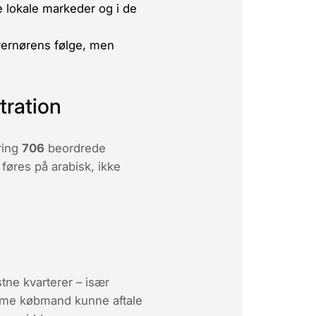
e lokale markeder og i de
vernørens følge, men
tration
ring
706
beordrede
e føres på arabisk, ikke
stne kvarterer – især
me købmand kunne aftale