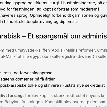
s dagligsprog og kirkens liturgi. I husholdningerne, på d
yd for fæstningen lød koptisk fortsat som modersmål.
haveres sprog. Oprindeligt forbeholdt garnisonen og gu
l i handel, skatteopkrævning og diplomati.
 arabisk – Et spørgsmål om adminis
 kom med umayyade-kaliffen
ʿAbd al-Malik
s reformer. Omk
 al-Malik
, at alle egyptiske skatteregistre (
dīwāner
) skull
el
rets- og forvaltnings­prosa
statens domæner på få årtier
ptisk-arabiske tolke og skrivere i Fustats nye sekretariat
tivt forrang
, forblev koptisk stærkt rodfæstet i byens kri
ved Babylon-fæstningen.
Kodeskift
blev hverdag: den sam