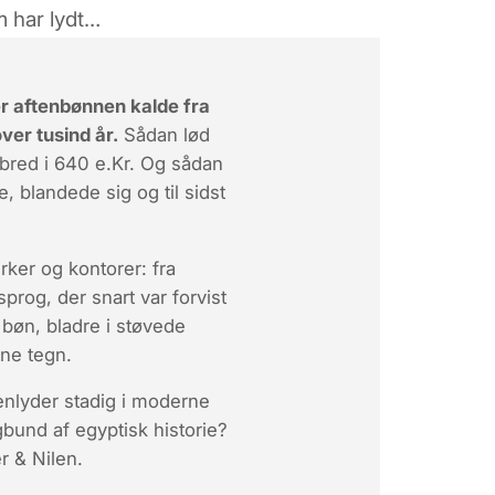
m har lydt…
er aftenbønnen kalde fra
ver tusind år.
Sådan lød
 bred i 640 e.Kr. Og sådan
 blandede sig og til sidst
rker og kontorer: fra
sprog, der snart var forvist
bøn, bladre i støvede
tne tegn.
genlyder stadig i moderne
bund af egyptisk historie?
r & Nilen
.