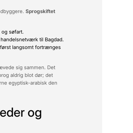
indbyggere.
Sprogskiftet
og søfart.
handelsnetværk til Bagdad.
e først langsomt fortrænges
 vævede sig sammen. Det
rog aldrig blot dør; det
erne egyptisk-arabisk den
keder og