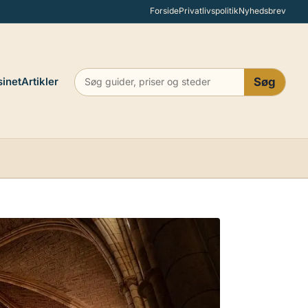
Forside
Privatlivspolitik
Nyhedsbrev
inet
Artikler
Søg