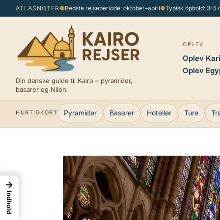
Spring
ATLASNOTER
●
Bedste rejseperiode: oktober–april
●
Typisk ophold: 3–5
til
indhold
OPLEV
Oplev Kar
Oplev Egy
Din danske guide til Kairo – pyramider,
basarer og Nilen
Pyramider
Basarer
Hoteller
Ture
Tr
HURTIGKORT
→
Indhold