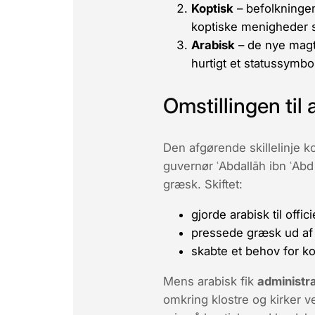
Koptisk
– befolkningen
koptiske menigheder s
Arabisk
– de nye magt
hurtigt et statussymbo
Omstillingen til
Den afgørende skillelinje
guvernør
ʿAbdallāh ibn ʿAbd
græsk. Skiftet:
gjorde arabisk til
offici
pressede græsk ud af 
skabte et behov for ko
Mens arabisk fik
administra
omkring klostre og kirker 