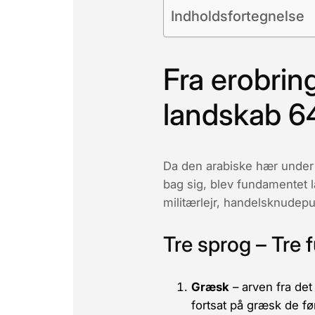
Indholdsfortegnelse
Fra erobring
landskab 
Da den arabiske hær unde
bag sig, blev fundamentet l
militærlejr, handelsknudep
Tre sprog – Tre 
Græsk
– arven fra det
fortsat på græsk de før