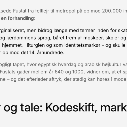
ede Fustat fra feltlejr til metropol på op mod 200.000 
 en forhandling
:
ginaliseret, men bidrog længe med termer inden for skat 
og lærdommens sprog, båret frem af moskéer, skoler og 
i hjemmet, i liturgien og som identitetsmarkør – og skull
er op mod det 14. århundrede.
gligt tapet
, hvor egyptisk hverdag og arabisk højkultur
il Fustats gader mellem år 640 og 1000, vidner om, at et sp
mæne – og det efterlader aftryk, der stadig kan høres i mod
 og tale: Kodeskift, mar