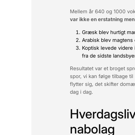
Mellem år 640 og 1000 voks
var ikke en erstatning men
Græsk blev hurtigt mar
Arabisk blev magtens 
Koptisk levede videre 
fra de sidste landsby
Resultatet var et
broget spro
spor, vi kan følge tilbage t
flytter sig, det skifter do
dag i dag.
Hverdagsliv
nabolag