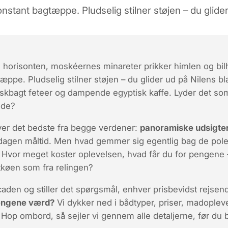
nstant bagtæppe. Pludselig stilner støjen – du glide
i horisonten, moskéernes minareter prikker himlen og bil
ppe. Pludselig stilner støjen – du glider ud på Nilens bl
riskbagt
feteer
og dampende egyptisk kaffe. Lyder det so
lde?
ver det bedste fra begge verdener:
panoramiske udsigter
-dagen måltid. Men hvad gemmer sig egentlig bag de pol
 Hvor meget koster oplevelsen, hvad får du for pengene –
tkøen som fra relingen?
aden og stiller det spørgsmål, enhver prisbevidst rejsende
pengene værd?
Vi dykker ned i bådtyper, priser, madoplev
. Hop ombord, så sejler vi gennem alle detaljerne, før du 