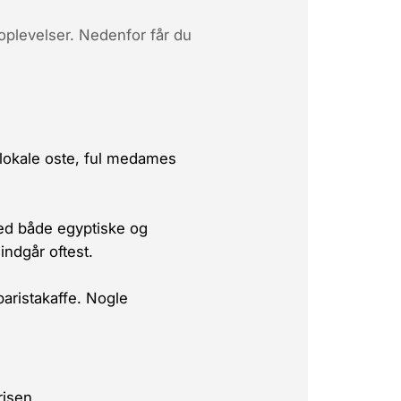
­oplevelser. Nedenfor får du
 lokale oste, ful medames
med både egyptiske og
 indgår oftest.
arista­kaffe. Nogle
isen.