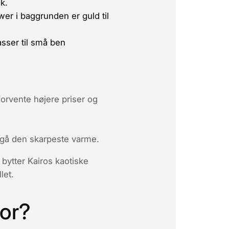
k.
er i baggrunden er guld til
asser til små ben
orvente højere priser og
dgå den skarpeste varme.
bytter Kairos kaotiske
let.
for?