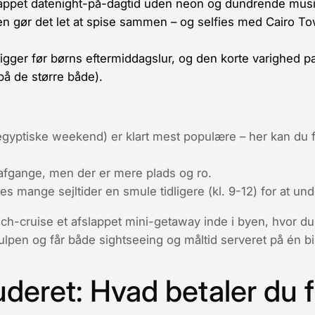
fslappet datenight-på-dagtid uden neon og dundrende musi
en gør det let at spise sammen – og selfies med Cairo Tow
ligger før børns eftermiddagslur, og den korte varighed p
å de større både).
egyptiske weekend) er klart mest populære – her kan du f
afgange, men der er mere plads og ro.
 mange sejltider en smule tidligere (kl. 9-12) for at un
h-cruise et afslappet mini-getaway inde i byen, hvor du 
ulpen og får både sightseeing og måltid serveret på én bil
luderet: Hvad betaler du 