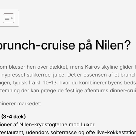
brunch-cruise på Nilen?
, som blæser hen over dækket, mens Kairos skyline glider f
nypresset sukkerroe-juice. Det er essensen af et brunch
agen, typisk fra kl. 10-13, hvor du kombinerer byens beds
stemning der kan præge de festlige aftentures dinner-cru
inerer markedet:
 (3-4 dæk)
sioner af Nilen-krydstogterne mod Luxor.
 restaurant, udendørs solterrasse og ofte live-kokkestatio