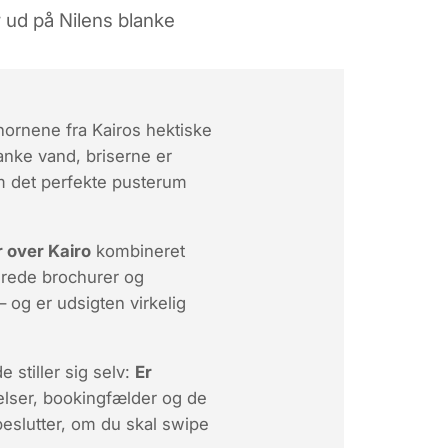
r ud på Nilens blanke
hornene fra Kairos hektiske
anke vand, briserne er
m det perfekte pusterum
 over Kairo
kombineret
erede brochurer og
 og er udsigten virkelig
 stiller sig selv:
Er
elser, bookingfælder og de
beslutter, om du skal swipe