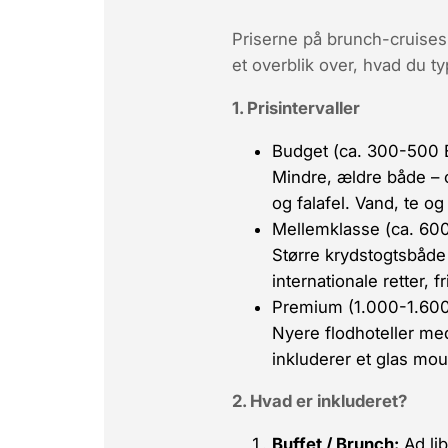
Priserne på brunch-cruises 
et overblik over, hvad du ty
1. Prisintervaller
Budget (ca. 300-500 E
Mindre, ældre både – o
og falafel. Vand, te og
Mellemklasse (ca. 600
Større krydstogtsbåde
internationale retter, f
Premium (1.000-1.600
Nyere flod­hoteller me
inkluderer et glas mo
2. Hvad er inkluderet?
Buffet / Brunch:
Ad li