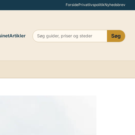
Forside
Privatlivspolitik
Nyhedsbrev
inet
Artikler
Søg