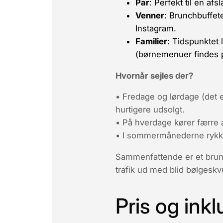
Par
: Perfekt til en a
Venner
: Brunchbuffet
Instagram.
Familier
: Tidspunktet 
(børnemenuer findes p
Hvornår sejles der?
•
Fredage og lørdage
(det 
hurtigere udsolgt.
• På
hverdage
kører færre 
• I sommermånederne rykkes
Sammenfattende er et brunc
trafik ud med blid bølge­skv
Pris og ink