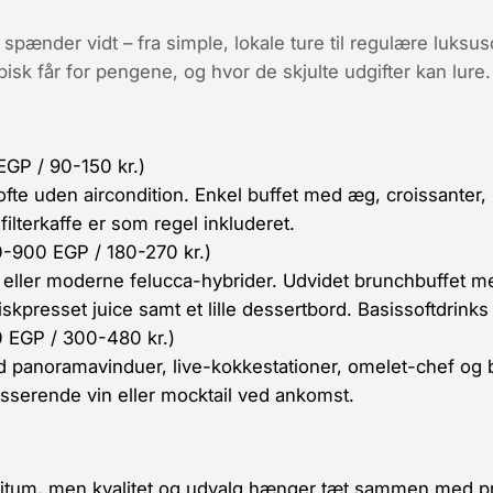
spænder vidt – fra simple, lokale ture til regulære luksus
pisk får for pengene, og hvor de skjulte udgifter kan lure.
GP / 90-150 kr.)
fte uden aircondition. Enkel buffet med æg, croissanter,
 filterkaffe er som regel inkluderet.
-900 EGP / 180-270 kr.)
 eller moderne felucca-hybrider. Udvidet brunchbuffet 
riskpresset juice samt et lille dessertbord. Basis­softdrinks
 EGP / 300-480 kr.)
d panoramavinduer, live-kokkestationer, omelet-chef og b
usserende vin eller mocktail ved ankomst.
bitum, men kvalitet og udvalg hænger tæt sammen med pr