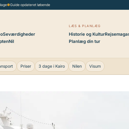
 dage
●
Guide opdateret løbende
LÆS & PLANLÆG
io
Seværdigheder
Historie og Kultur
Rejsemagas
pten
Nil
Planlæg din tur
ansport
Priser
3 dage i Kairo
Nilen
Visum