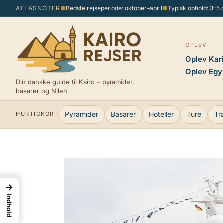
Spring
ATLASNOTER
●
Bedste rejseperiode: oktober–april
●
Typisk ophold: 3–5
til
indhold
OPLEV
Oplev Kar
Oplev Egy
Din danske guide til Kairo – pyramider,
basarer og Nilen
Pyramider
Basarer
Hoteller
Ture
Tr
HURTIGKORT
→
Indhold