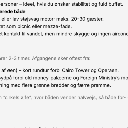
rsoner – ideel, hvis du ønsker stabilitet og fuld buffet.
rerede både
 eller lav støjsvag motor; maks. 20-30 gæster.
tet som picnic eller mezze-fade.
t kontakt til vandet, men mindre skygge og ingen aircond
rer 2-3 timer. Afgangene sker oftest fra:
af øen) – kort rundtur forbi Cairo Tower og Operaen.
sydpå forbi old money-palæerne og Foreign Ministry’s mo
kning med flere grønne bredder og færre pramme.
n “cirkelsløjfe”, hvor båden vender halvvejs, så både for-