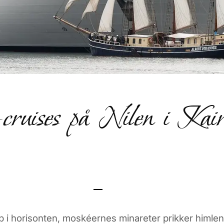
cruises på Nilen i Kair
p i horisonten, moskéernes minareter prikker himlen