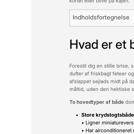
kortet eller blive på kajen.
Indholdsfortegnelse
Hvad er et 
Forestil dig en stille brise
dufter af friskbagt
feteer
og 
afslappet sejlads midt på d
måltid, uden den hektiske 
To hovedtyper af både
dom
Store krydstogtsbåde
• Ligner miniaturever
• Har airconditioneret