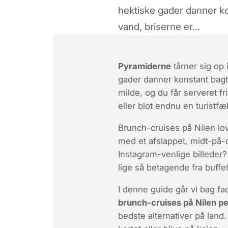
hektiske gader danner ko
vand, briserne er…
Pyramiderne
tårner sig op 
gader danner konstant bagtæ
milde, og du får serveret f
eller blot endnu en turistfæ
Brunch-cruises på Nilen lo
med et afslappet, midt-på
Instagram-venlige billeder?
lige så betagende fra buffe
I denne guide går vi bag fac
brunch-cruises på Nilen 
bedste alternativer på land