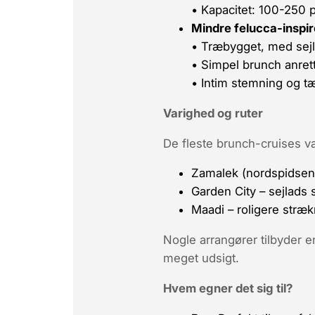
• Kapacitet: 100-250 pe
Mindre felucca-inspi
• Træbygget, med sejl
• Simpel brunch anret
• Intim stemning og tæ
Varighed og ruter
De fleste brunch-cruises va
Zamalek
(nordspidsen 
Garden City
– sejlads 
Maadi
– roligere stræ
Nogle arrangører tilbyder e
meget udsigt.
Hvem egner det sig til?