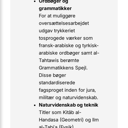
Ordbøger og
grammatikker
For at muliggøre
oversættelsesarbejdet
udgav trykkeriet
tosprogede værker som
fransk-arabiske og tyrkisk-
arabiske ordbøger samt al-
Tahtawis berømte
Grammatikkens Spejl
.
Disse bøger
standardiserede
fagsproget inden for jura,
militær og naturvidenskab.
Naturvidenskab og teknik
Titler som
Kitâb al-
Handasa
(Geometri) og
Ilm
al-Tabiʿa
(Fysik)