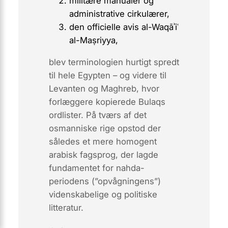
militære manualer og
administrative cirkulærer,
den officielle avis
al-Waqāʾiʿ
al-Maṣriyya
,
blev terminologien hurtigt spredt
til hele Egypten – og videre til
Levanten og Maghreb, hvor
forlæggere kopierede Bulaqs
ordlister. På tværs af det
osmanniske rige opstod der
således et mere homogent
arabisk fagsprog, der lagde
fundamentet for
nahda
-
periodens (”opvågningens”)
videnskabelige og politiske
litteratur.