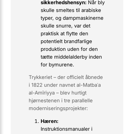
sikkerhedshensyn:
Når bly
skulle smeltes til arabiske
typer, og dampmaskinerne
skulle snurre, var det
praktisk at flytte den
potentielt brandfarlige
produktion
uden for
den
tætte middelalderby inden
for bymurene.
Trykkeriet – der officielt åbnede
i 1822 under navnet
al-Matbaʿa
al-Amīriyya
– blev hurtigt
hjørnestenen i tre parallelle
moderniserings­projekter:
Hæren:
Instruktionsmanualer i