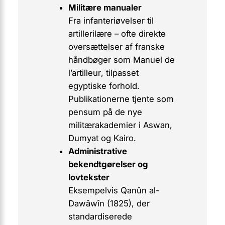
Militære manualer
Fra infanteriøvelser til
artillerilære – ofte direkte
oversættelser af franske
håndbøger som
Manuel de
l’artilleur
, tilpasset
egyptiske forhold.
Publikationerne tjente som
pensum på de nye
militærakademier i Aswan,
Dumyat og Kairo.
Administrative
bekendtgørelser og
lovtekster
Eksempelvis
Qanûn al-
Dawâwîn
(1825), der
standardiserede