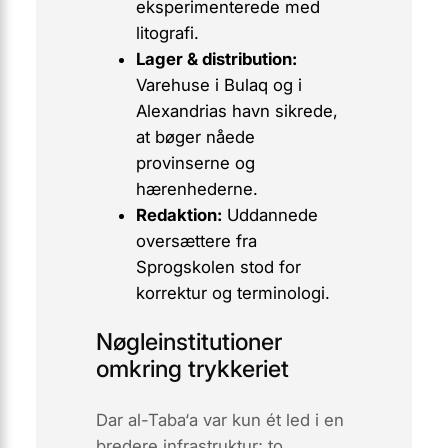
eksperimenterede med
litografi.
Lager & distribution:
Varehuse i Bulaq og i
Alexandrias havn sikrede,
at bøger nåede
provinserne og
hærenhederne.
Redaktion:
Uddannede
oversættere fra
Sprogskolen stod for
korrektur og terminologi.
Nøgleinstitutioner
omkring trykkeriet
Dar al-Taba‘a
var kun ét led i en
bredere infrastruktur; to