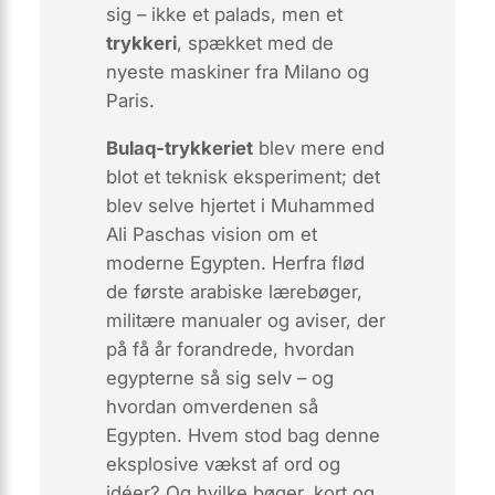
sig – ikke et palads, men et
trykkeri
, spækket med de
nyeste maskiner fra Milano og
Paris.
Bulaq-trykkeriet
blev mere end
blot et teknisk eksperiment; det
blev selve hjertet i Muhammed
Ali Paschas vision om et
moderne Egypten. Herfra flød
de første arabiske lærebøger,
militære manualer og aviser, der
på få år forandrede, hvordan
egypterne så sig selv – og
hvordan omverdenen så
Egypten. Hvem stod bag denne
eksplosive vækst af ord og
idéer? Og hvilke bøger, kort og