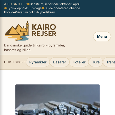
Spring
ATLASNOTER
●
Bedste rejseperiode: oktober–april
×
●
Typisk ophold: 3–5 dage
●
Guide opdateret løbende
til
Forside
Privatlivspolitik
Nyhedsbrev
indhold
Menu
Din danske guide til Kairo – pyramider,
basarer og Nilen
Pyramider
Basarer
Hoteller
Ture
Tran
HURTIGKORT