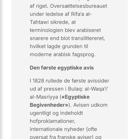
af riget. Oversættelsesbureauet
under ledelse af Rifa‘a al-
Tahtawi sikrede, at
terminologien blev
arabiseret
snarere end blot translittereret,
hvilket lagde grunden til
moderne arabisk fagsprog.
Den første egyptiske avis
I 1828 rullede de første avissider
ud af pressen i Bulaq:
al-Waqa’i‘
al-Masriyya
(
«Egyptiske
Begivenheder»
). Avisen udkom
ugentligt og indeholdt
hofproklamationer,
internationale nyheder (ofte
oversat fra franske aviser) og