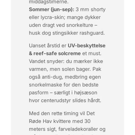
middagstimerne.
Sommer (jun-sep):
3 mm shorty
eller lycra-skin; mange dykker
uden dragt ved snorkelture –
husk dog stingsikker rashguard.
Uanset årstid er
UV-beskyttelse
& reef-safe solcreme
et must.
Vandet snyder: du mærker ikke
varmen, men solen bager. Pak
også anti-dug, medbring egen
snorkel­maske for den bedste
pasform – særligt i højsæson
hvor centerudstyr slides hårdt.
Med den rette timing vil Det
Røde Hav kvittere med 30
meters sigt, farvelade­koraller og