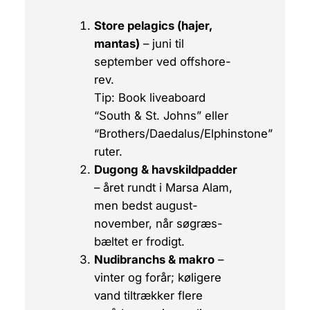
Store pelagics (hajer,
mantas)
– juni til
september ved offshore-
rev.
Tip:
Book liveaboard
“South & St. Johns” eller
“Brothers/Daedalus/Elphinstone”
ruter.
Dugong & havskildpadder
– året rundt i
Marsa Alam
,
men bedst august-
november, når søgræs-
bæltet er frodigt.
Nudibranchs & makro
–
vinter og forår; køligere
vand tiltrækker flere