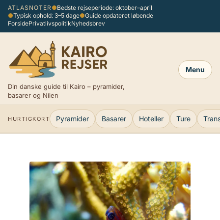
Spring
ATLASNOTER
●
Bedste rejseperiode: oktober–april
●
Typisk ophold: 3–5 dage
●
Guide opdateret løbende
til
Forside
Privatlivspolitik
Nyhedsbrev
indhold
Menu
Din danske guide til Kairo – pyramider,
basarer og Nilen
Pyramider
Basarer
Hoteller
Ture
Tran
HURTIGKORT