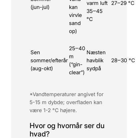
varm luft
27‒29 °C
(jun-jul)
kan
35‒45
virvle
°C
sand
op)
25‒40
Sen
Næsten
m
sommer/efterår
havblik
28‒30 °C
(“gin-
(aug-okt)
sydpå
clear”)
*Vandtemperaturer angivet for
5-15 m dybde; overfladen kan
være 1-2 °C højere.
Hvor og hvornår ser du
hvad?