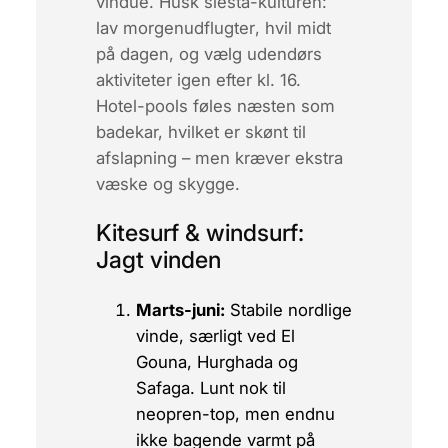
vindue. Husk siesta-kulturen:
lav
morgenudflugter
, hvil midt
på dagen, og vælg udendørs
aktiviteter igen efter kl. 16.
Hotel-pools føles næsten som
badekar, hvilket er skønt til
afslapning – men kræver ekstra
væske og skygge.
Kitesurf & windsurf:
Jagt vinden
Marts-juni:
Stabile nordlige
vinde, særligt ved El
Gouna, Hurghada og
Safaga. Lunt nok til
neopren-top, men endnu
ikke bagende varmt på