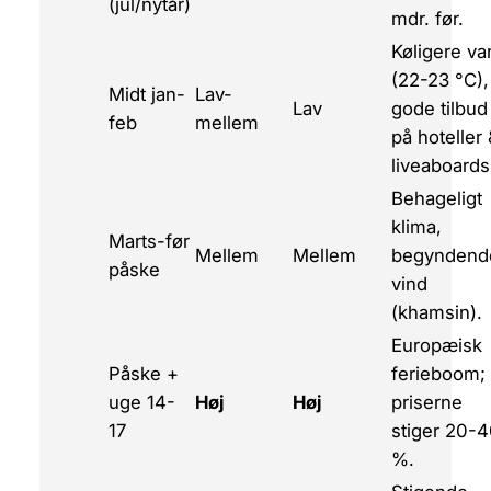
(jul/nytår)
mdr. før.
Køligere va
(22-23 °C),
Midt jan-
Lav-
Lav
gode tilbud
feb
mellem
på hoteller
liveaboards
Behageligt
klima,
Marts-før
Mellem
Mellem
begyndend
påske
vind
(khamsin).
Europæisk
Påske +
ferie­boom;
uge 14-
Høj
Høj
priserne
17
stiger 20-
%.