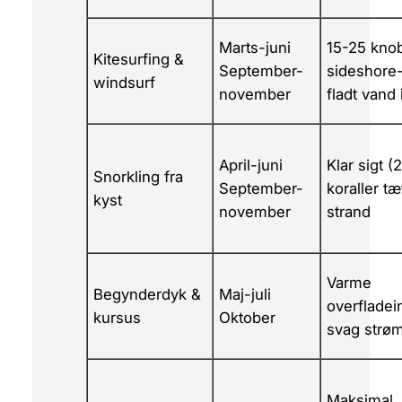
Marts-juni
15-25 kno
Kitesurfing &
September-
sideshore-
windsurf
november
fladt vand 
April-juni
Klar sigt (
Snorkling fra
September-
koraller tæ
kyst
november
strand
Varme
Begynderdyk &
Maj-juli
overfladein
kursus
Oktober
svag strø
Maksimal