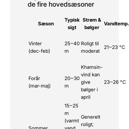
de fire hovedsæsoner
Typisk
Strøm &
Sæson
Vandtemp.
sigt
bølger
Vinter
25‒40
Roligt til
21‒23 °C
(dec-feb)
m
moderat
Khamsin-
vind kan
Forår
20‒30
give
23‒26 °C
(mar-maj)
m
bølger i
april
15‒25
m
Generelt
(varmt
roligt;
Sommer
vand