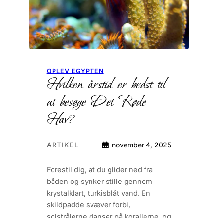
OPLEV EGYPTEN
Hvilken årstid er bedst til
at besøge Det Røde
Hav?
ARTIKEL
november 4, 2025
Forestil dig, at du glider ned fra
båden og synker stille gennem
krystalklart, turkisblåt vand. En
skildpadde svæver forbi,
solstrålerne danser på korallerne, og