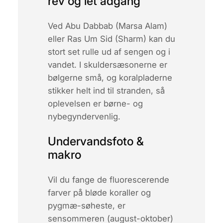
rev og let adgang
Ved
Abu Dabbab
(Marsa Alam)
eller
Ras Um Sid
(Sharm) kan du
stort set rulle ud af sengen og i
vandet. I skuldersæsonerne er
bølgerne små, og koralpladerne
stikker helt ind til stranden, så
oplevelsen er børne- og
nybegyndervenlig.
Undervandsfoto &
makro
Vil du fange de fluorescerende
farver på bløde koraller og
pygmæ-søheste, er
sensommeren (august-oktober)