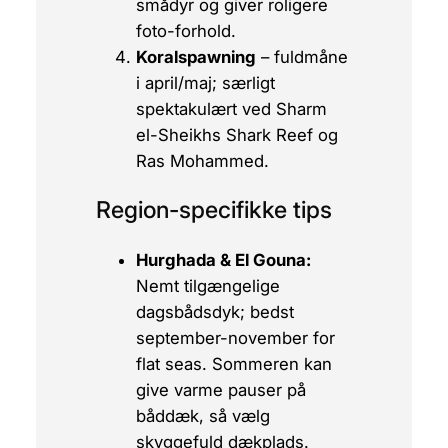
smådyr og giver roligere
foto-forhold.
Koralspawning
– fuldmåne
i april/maj; særligt
spektakulært ved Sharm
el-Sheikhs Shark Reef og
Ras Mohammed.
Region-specifikke tips
Hurghada & El Gouna:
Nemt tilgængelige
dagsbådsdyk; bedst
september-november for
flat seas. Sommeren kan
give varme pauser på
båddæk, så vælg
skyggefuld dækplads.