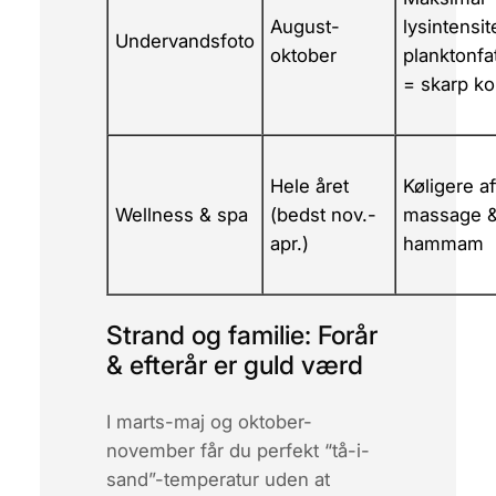
August-
lysintensit
Undervandsfoto
oktober
planktonfa
= skarp ko
Hele året
Køligere af
Wellness & spa
(bedst nov.-
massage 
apr.)
hammam
Strand og familie: Forår
& efterår er guld værd
I marts-maj og oktober-
november får du perfekt “tå-i-
sand”-temperatur uden at