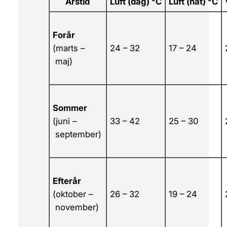
Årstid
Luft (dag) °C
Luft (nat) °C
Forår
(marts –
24 – 32
17 – 24
maj)
Sommer
(juni –
33 – 42
25 – 30
september)
Efterår
(oktober –
26 – 32
19 – 24
november)