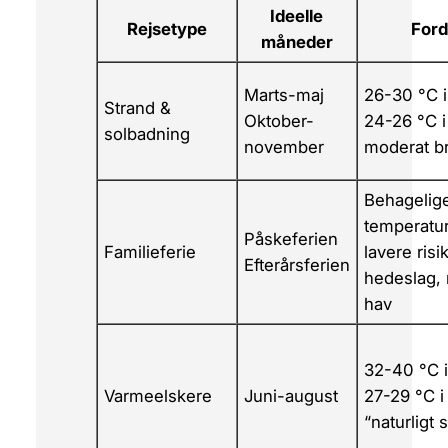
Ideelle
Rejsetype
Ford
måneder
Marts-maj
26-30 °C i 
Strand &
Oktober-
24-26 °C i
solbadning
november
moderat br
Behagelig
temperatur
Påskeferien
Familieferie
lavere risi
Efterårsferien
hedeslag, 
hav
32-40 °C i 
Varmeelskere
Juni-august
27-29 °C i
“naturligt