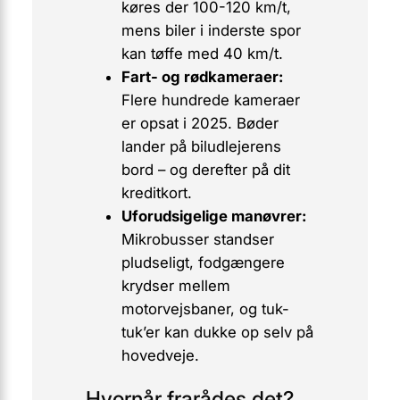
køres der 100-120 km/t,
mens biler i inderste spor
kan tøffe med 40 km/t.
Fart- og rødkameraer:
Flere hundrede kameraer
er opsat i 2025. Bøder
lander på biludlejerens
bord – og derefter på dit
kreditkort.
Uforudsigelige manøvrer:
Mikrobusser standser
pludseligt, fodgængere
krydser mellem
motorvejsbaner, og tuk-
tuk’er kan dukke op selv på
hovedveje.
Hvornår frarådes det?