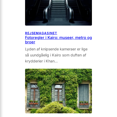
REJSEMAGASINET
Fotoregler i Kairo: museer, metro og
broer
Lyden af knipsende kameraer er lige
så uundgåelig i Kairo som duf­ten af
krydderier i Khan…