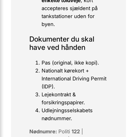
enkelte toldveje
; kort
accepteres sjældent på
tankstationer uden for
byen.
Dokumenter du skal
have ved hånden
Pas (original, ikke kopi).
Nationalt kørekort +
International Driving Permit
(IDP)
.
Lejekontrakt &
forsikringspapirer.
Udlejningsselskabets
nødnummer.
Nødnumre:
Politi
122
|