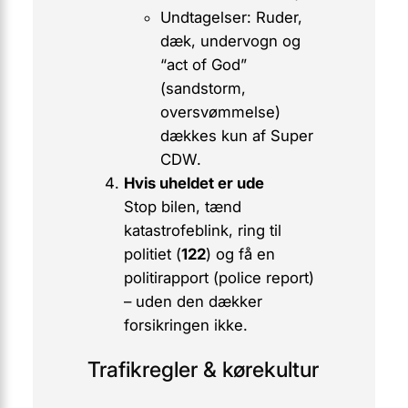
Undtagelser: Ruder,
dæk, undervogn og
“act of God”
(sandstorm,
oversvømmelse)
dækkes kun af
Super
CDW
.
Hvis uheldet er ude
Stop bilen, tænd
katastrofeblink, ring til
politiet (
122
) og få en
politirapport
(
police report
)
– uden den dækker
forsikringen ikke.
Trafikregler & kørekultur