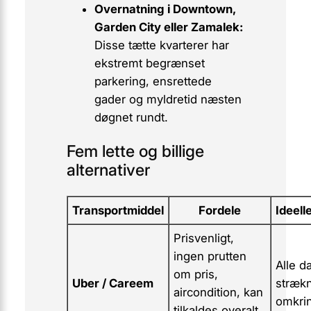
Overnatning i Downtown,
Garden City eller Zamalek:
Disse tætte kvarterer har
ekstremt
begrænset
parkering, ensrettede
gader og myldretid næsten
døgnet rundt.
Fem lette og billige
alternativer
Transportmiddel
Fordele
Ideell
Prisvenligt,
ingen prutten
Alle d
om pris,
Uber / Careem
strækn
aircondition, kan
omkrin
tilkaldes overalt