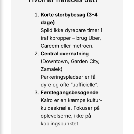
Korte storbybesøg (3-4
dage)
Spild ikke dyrebare timer i
trafikpropper – brug Uber,
Careem eller metroen.
Central overnatning
(Downtown, Garden City,
Zamalek)
Parkeringspladser er få,
dyre og ofte ”uofficielle”.
Førstegangsbesøgende
Kairo er en kæmpe kultur­
kulde­skrælle. Fokuser på
oplevelserne, ikke på
koblingspunktet.