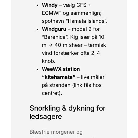
Windy
– vælg GFS +
ECMWF og sammenlign;
spotnavn “Hamata Islands”.
Windguru
– model 2 for
“Berenice”. Kig især på 10
m → 40 m shear – termisk
vind forstærker ofte 2-4
knob.
WeeWX station
“kitehamata”
– live måler
på stranden (link fås hos
centret).
Snorkling & dykning for
ledsagere
Blæsfrie morgener og