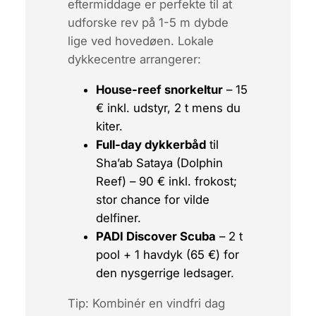
eftermiddage er perfekte til at
udforske rev på 1-5 m dybde
lige ved hovedøen. Lokale
dykkecentre arrangerer:
House-reef snorkeltur
– 15
€ inkl. udstyr, 2 t mens du
kiter.
Full-day dykkerbåd
til
Sha’ab Sataya (Dolphin
Reef)
– 90 € inkl. frokost;
stor chance for vilde
delfiner.
PADI Discover Scuba
– 2 t
pool + 1 havdyk (65 €) for
den nysgerrige ledsager.
Tip: Kombinér en vindfri dag