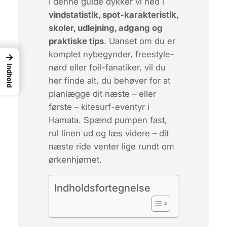
I denne guide dykker vi ned i
vindstatistik, spot-karakteristik,
skoler, udlejning, adgang og
praktiske tips
. Uanset om du er
komplet nybegynder, freestyle-
→
nørd eller foil-fanatiker, vil du
Indhold
her finde alt, du behøver for at
planlægge dit næste – eller
første – kitesurf-eventyr i
Hamata.
Spænd pumpen fast,
rul linen ud og læs videre – dit
næste ride venter lige rundt om
ørkenhjørnet.
Indholdsfortegnelse