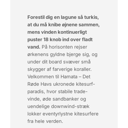
Forestil dig en lagune så turkis,
at du må knibe øjnene sammen,
mens vinden kontinuerligt
puster 18 knob ind over fladt
vand.
På horisonten rejser
ørkenens gyldne bjerge sig, og
under dit board svæver små
skygger af farverige koraller.
Velkommen til Hamata
– Det
Røde Havs ukronede kitesurf-
paradis, hvor stabile trade-
vinde, øde sandbanker og
uendelige downwind-stræk
lokker eventyrlystne kitesurfere
fra hele verden.