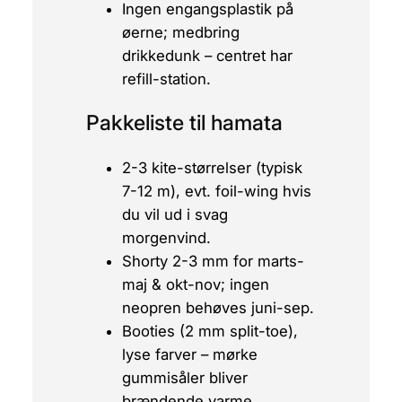
Ingen engangsplastik på
øerne; medbring
drikkedunk – centret har
refill-station.
Pakkeliste til hamata
2-3 kite-størrelser (typisk
7-12 m), evt. foil-wing hvis
du vil ud i svag
morgenvind.
Shorty 2-3 mm for marts-
maj & okt-nov;
ingen
neopren behøves juni-sep.
Booties (2 mm split-toe),
lyse farver – mørke
gummisåler bliver
brændende varme.