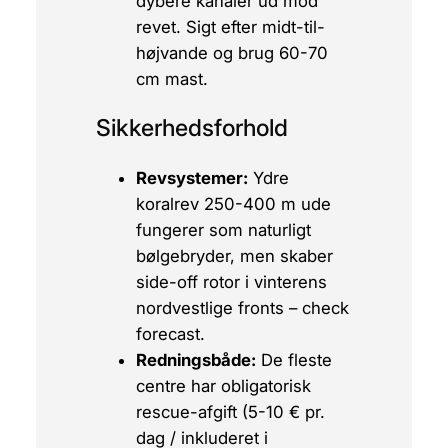
dybere kanaler ud mod
revet. Sigt efter midt-til-
højvande og brug 60-70
cm mast.
Sikkerhedsforhold
Revsystemer:
Ydre
koralrev 250-400 m ude
fungerer som naturligt
bølgebryder, men skaber
side-off
rotor i vinterens
nordvestlige fronts – check
forecast.
Redningsbåde:
De fleste
centre har obligatorisk
rescue-afgift (5-10 € pr.
dag / inkluderet i