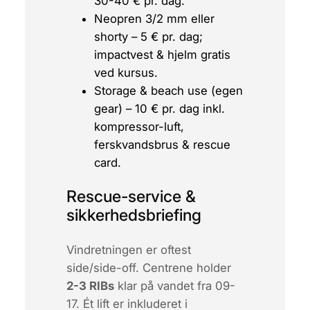
30-40 € pr. dag.
Neopren 3/2 mm eller
shorty – 5 € pr. dag;
impactvest & hjelm gratis
ved kursus.
Storage & beach use (egen
gear) – 10 € pr. dag inkl.
kompressor-luft,
ferskvandsbrus &
rescue
card
.
Rescue-service &
sikkerhedsbriefing
Vindretningen er oftest
side/side-off. Centrene holder
2-3 RIBs
klar på vandet fra 09-
17. Ét lift er inkluderet i