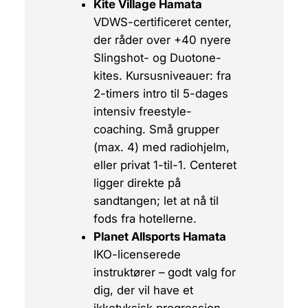
Kite Village Hamata
VDWS-certificeret center,
der råder over +40 nyere
Slingshot- og Duotone-
kites.
Kursusniveauer:
fra
2-timers intro til 5-dages
intensiv freestyle-
coaching. Små grupper
(max. 4) med radiohjelm,
eller privat 1-til-1. Centeret
ligger direkte på
sandtangen; let at nå til
fods fra hotellerne.
Planet Allsports Hamata
IKO-licenserede
instruktører – godt valg for
dig, der vil have et
ikketyksisk
progression