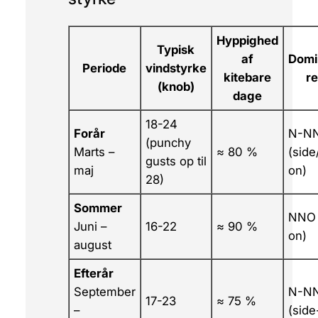
Hyppighed
Typisk
af
Domi
Periode
vindstyrke
kitebare
re
(knob)
dage
18-24
Forår
N-N
(punchy
Marts –
≈ 80 %
(side
gusts op til
maj
on)
28)
Sommer
NNO 
Juni –
16-22
≈ 90 %
on)
august
Efterår
September
N-N
17-23
≈ 75 %
–
(side