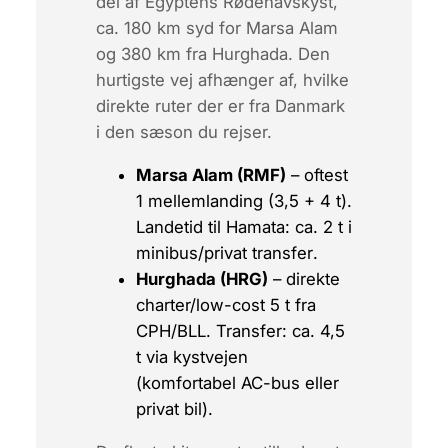
del af Egyptens Rødehavskyst,
ca. 180 km syd for Marsa Alam
og 380 km fra Hurghada. Den
hurtigste vej afhænger af, hvilke
direkte ruter der er fra Danmark
i den sæson du rejser.
Marsa Alam (RMF)
– oftest
1 mellemlanding (3,5 + 4 t).
Landetid til Hamata:
ca. 2 t i
minibus/privat transfer
.
Hurghada (HRG)
– direkte
charter/low-cost 5 t fra
CPH/BLL. Transfer:
ca. 4,5
t
via kystvejen
(komfortabel AC-bus eller
privat bil).