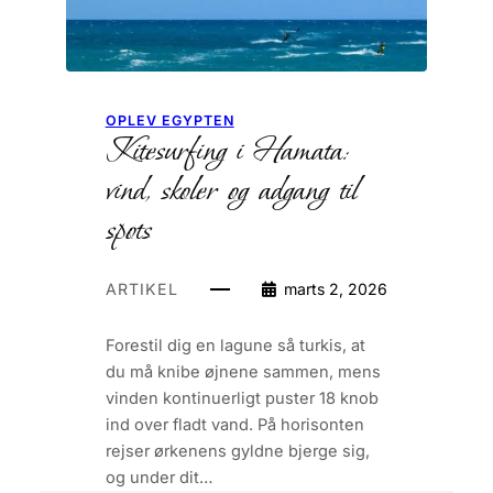
OPLEV EGYPTEN
Kitesurfing i Hamata:
vind, skoler og adgang til
spots
ARTIKEL
marts 2, 2026
Forestil dig en lagune så turkis, at
du må knibe øjnene sammen, mens
vinden kontinuerligt puster 18 knob
ind over fladt vand. På horisonten
rejser ørkenens gyldne bjerge sig,
og under dit…