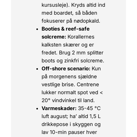
kursusleje). Kryds altid ind
med boardet, så båden
fokuserer på nødopkald.
Booties & reef-safe
solcreme:
Korallernes
kalksten skærer og er
fredet. Brug 2 mm splitter
boots og zinkfri solcreme.
Off-shore scenario:
Kun
på morgenens sjældne
vestlige brise. Centrene
lukker normalt spot ved <
20° vindvinkel til land.
Varmeskader:
35-45 °C
luft august; ha’ altid 1,5 L
drikkepose i skyggen og
lav 10-min pauser hver