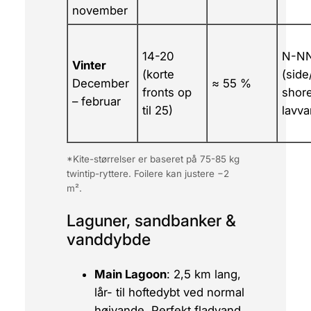
november
14-20
N-N
Vinter
(korte
(side
December
≈ 55 %
fronts op
shor
– februar
til 25)
lavva
*Kite-størrelser er baseret på 75-85 kg
twintip-ryttere. Foilere kan justere −2
m².
Laguner, sandbanker &
vanddybde
Main Lagoon
: 2,5 km lang,
lår- til hoftedybt ved normal
højvande. Perfekt fladvand