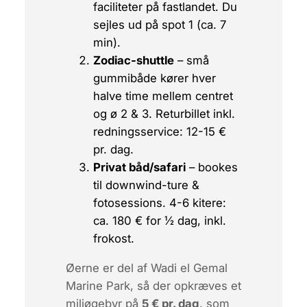
faciliteter på fastlandet. Du
sejles ud på spot 1 (ca. 7
min).
Zodiac-shuttle
– små
gummibåde kører hver
halve time mellem centret
og ø 2 & 3.
Returbillet inkl.
redningsservice: 12-15 €
pr. dag
.
Privat båd/safari
– bookes
til downwind-ture &
fotosessions. 4-6 kitere:
ca. 180 € for ½ dag, inkl.
frokost.
Øerne er del af Wadi el Gemal
Marine Park, så der opkræves et
miljøgebyr på
5 € pr. dag
, som