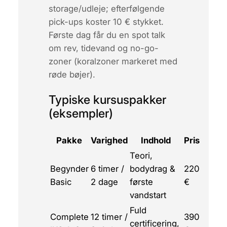
storage/udleje; efterfølgende
pick-ups koster 10 € stykket.
Første dag får du en
spot talk
om rev, tidevand og no-go-
zoner (koralzoner markeret med
røde bøjer).
Typiske kursuspakker
(eksempler)
Pakke
Varighed
Indhold
Pris
Teori,
Begynder
6 timer /
bodydrag &
220
Basic
2 dage
første
€
vandstart
Fuld
Complete
12 timer /
390
certificering,