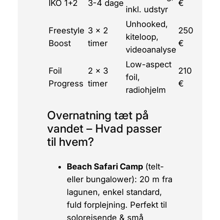
IKO 1+2
3-4 dage
€
inkl. udstyr
Unhooked,
Freestyle
3 x 2
250
kiteloop,
Boost
timer
€
videoanalyse
Low-aspect
Foil
2 x 3
210
foil,
Progress
timer
€
radiohjelm
Overnatning tæt på
vandet – Hvad passer
til hvem?
Beach Safari Camp
(telt-
eller bungalower): 20 m fra
lagunen, enkel standard,
fuld forplejning. Perfekt til
solorejsende & små