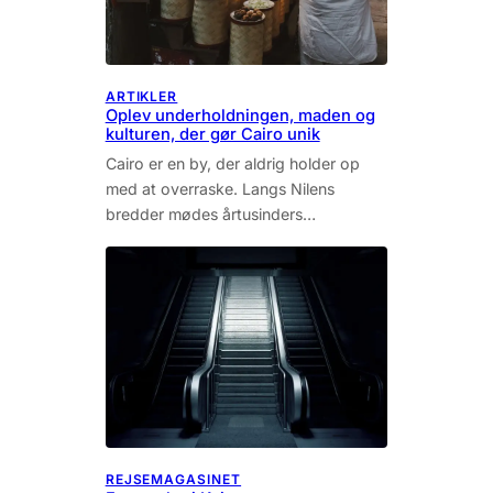
ARTIKLER
Oplev underholdningen, maden og
kulturen, der gør Cairo unik
Cairo er en by, der aldrig holder op
med at overraske. Langs Nilens
bredder mødes årtusinders…
REJSEMAGASINET