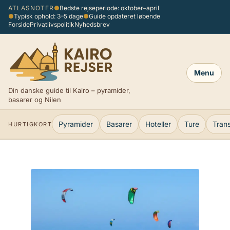
Spring
ATLASNOTER
●
Bedste rejseperiode: oktober–april
●
Typisk ophold: 3–5 dage
●
Guide opdateret løbende
til
Forside
Privatlivspolitik
Nyhedsbrev
indhold
Menu
Din danske guide til Kairo – pyramider,
basarer og Nilen
Pyramider
Basarer
Hoteller
Ture
Tran
HURTIGKORT