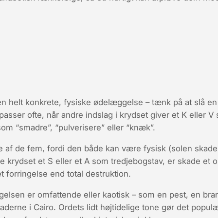
 helt konkrete, fysiske ødelæggelse – tænk på at slå en 
asser ofte, når andre indslag i krydset giver et
K
eller
V
s
om “smadre”, “pulverisere” eller “knæk”.
e af de fem, fordi den både kan være fysisk (
solen skade
de krydset et
S
eller et
A
som tredjebogstav, er
skade
et o
t forringelse end total destruktion.
elsen er omfattende eller kaotisk – som en pest, en bran
erne i Cairo. Ordets lidt højtidelige tone gør det populær