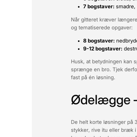
7 bogstaver:
smadre
,
Når gitteret kræver længer
og tematiserede opgaver:
8 bogstaver:
nedbryd
9-12 bogstaver:
destr
Husk, at betydningen kan 
sprænge
en bro. Tjek derfo
fast på én løsning.
Ødelægge – 
De helt korte løsninger på 
stykker
,
rive itu
eller
bræk i