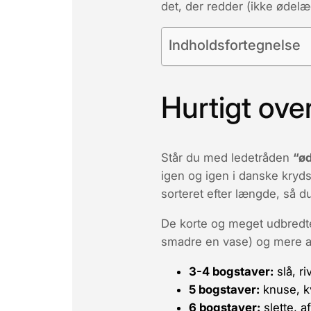
det, der
redder
(ikke ødelæg
Indholdsfortegnelse
Hurtigt ove
Står du med ledetråden
“ø
igen og igen i danske kryd
sorteret efter længde, så d
De korte og meget udbredte 
smadre
en vase) og mere ab
3-4 bogstaver:
slå
,
ri
5 bogstaver:
knuse
,
k
6 bogstaver:
slette
,
af