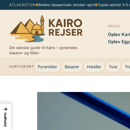
Spring
ATLASNOTER
●
Bedste rejseperiode: oktober–april
●
Typisk ophold: 3–5
til
indhold
OPLEV
Oplev Kar
Oplev Egy
Din danske guide til Kairo – pyramider,
basarer og Nilen
Pyramider
Basarer
Hoteller
Ture
Tr
HURTIGKORT
→
Indhold