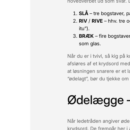
hovedverbet ud som svar. D
SLÅ
– tre bogstaver, pa
RIV
/
RIVE
– hhv. tre o
itu”).
BRÆK
– fire bogstave
som glas.
Når du er i tvivl, så kig på
afsløres af et krydsord me
at løsningen snarere er et
“ødelagt”, bør du tjekke om 
Ødelægge –
Når ledetråden angiver
øde
krydsord. De fremgår her i