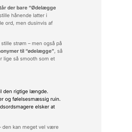
står der bare “Ødelægge
ille hånende latter i
le ord, men dusinvis af
stille strøm – men også på
ynonymer til “ødelægge”
, så
er lige så smooth som et
il den rigtige længde.
ler og følelsesmæssig
ruin
.
rydsordsmagere elsker at
e – den kan meget vel være