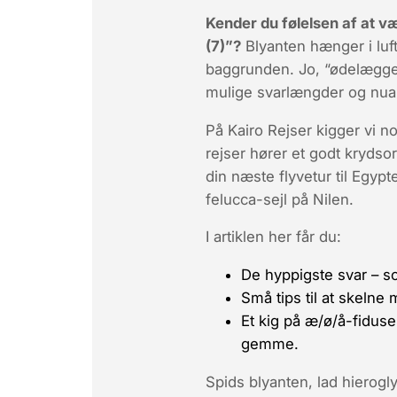
Kender du følelsen af at 
(7)”?
Blyanten hænger i luft
baggrunden. Jo, “ødelægge” 
mulige svarlængder og nua
På
Kairo Rejser
kigger vi n
rejser hører et godt krydsor
din næste flyvetur til Egyp
felucca-sejl på Nilen.
I artiklen her får du:
De hyppigste svar – sor
Små tips til at skelne
Et kig på æ/ø/å-fidus
gemme.
Spids blyanten, lad hierogl