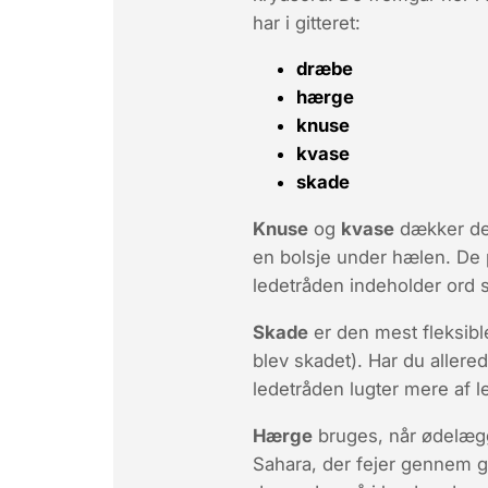
har i gitteret:
dræbe
hærge
knuse
kvase
skade
Knuse
og
kvase
dækker den
en bolsje under hælen. De p
ledetråden indeholder ord s
Skade
er den mest fleksibl
blev skadet
). Har du allere
ledetråden lugter mere af le
Hærge
bruges, når ødelægg
Sahara, der fejer gennem gad