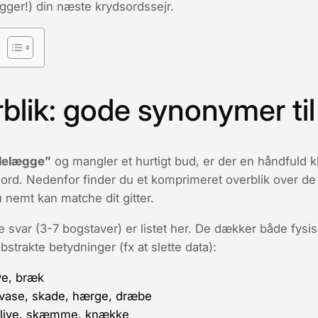
ger!) din næste krydsordssejr.
rblik: gode synonymer ti
delægge”
og mangler et hurtigt bud, er der en håndfuld 
sord. Nedenfor finder du et komprimeret overblik over d
u nemt kan matche dit gitter.
svar (3-7 bogstaver) er listet her. De dækker både fysis
strakte betydninger (fx at
slette
data):
ve
,
bræk
vase
,
skade
,
hærge
,
dræbe
live
,
skæmme
,
knække