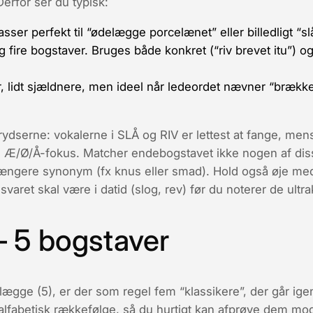
erfor ser du typisk:
sser perfekt til “ødelægge porcelænet” eller billedligt “slå
g fire bogstaver. Bruges både konkret (“riv brevet itu”) o
r, lidt sjældnere, men ideel når ledeordet nævner “brække
 krydserne: vokalerne i
SLÅ
og
RIV
er lettest at fange, men
d Æ/Ø/Å-fokus. Matcher endebogstavet ikke nogen af diss
 længere synonym (fx
knus
eller
smad
). Hold også øje med
svaret skal være i datid (
slog
,
rev
) før du noterer de ultra
 5 bogstaver
lægge (5)
, er der som regel fem “klassikere”, der går ig
 alfabetisk rækkefølge, så du hurtigt kan afprøve dem mo