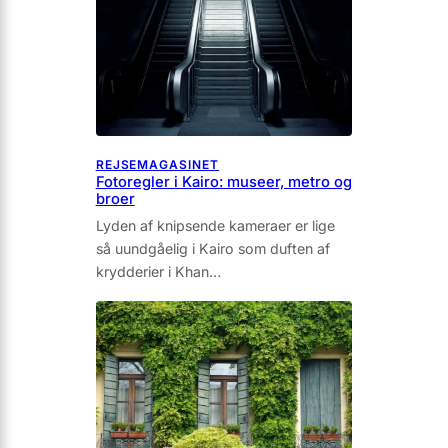
REJSEMAGASINET
Fotoregler i Kairo: museer, metro og
broer
Lyden af knipsende kameraer er lige
så uundgåelig i Kairo som duf­ten af
krydderier i Khan…