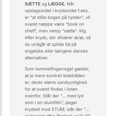
SÆTTE
og
LÆGGE
. Når
opslagsordet i krydsordet f.eks.
er “at stille bogen på hylden”, vil
svaret næppe være “book on
shelf”, men netop “sætte”. Kig
efter kryds, der afslører æ/æ, så
du undgår at spilde tid på
engelske eller længere danske
alternativer.
Som tommelfingerregel gælder,
at jo mere konkret ledetråden
er, desto større sandsynlighed
for at svaret findes i listen
ovenfor. Står der “
… med lyd
som i en stumfilm
”, peger
krydset mod STUM; står der “
…