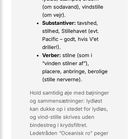
(om sodavand),
vindstille
(om vejr).
Substantiver:
tavshed
,
stilhed
,
Stillehavet
(evt.
Pacific
– godt, hvis V’et
driller!).
Verber:
stilne
(som i
“vinden stilner af”),
placere
,
anbringe
,
berolige
(stille nerverne).
Hold samtidig øje med bøjninger
og sammensætninger:
lydløst
kan dukke op i stedet for
lydløs
,
og
vind-stille
skrives uden
bindestreg i krydsfiltret.
Ledetråden “Oceanisk ro” peger