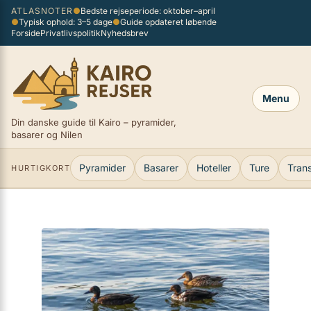
Spring
ATLASNOTER
●
Bedste rejseperiode: oktober–april
×
●
Typisk ophold: 3–5 dage
●
Guide opdateret løbende
til
Forside
Privatlivspolitik
Nyhedsbrev
indhold
Menu
Din danske guide til Kairo – pyramider,
basarer og Nilen
Pyramider
Basarer
Hoteller
Ture
Tran
HURTIGKORT