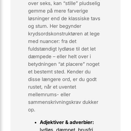
over seks, kan “stille” pludselig
gemme på mere farverige
løsninger end de klassiske
tavs
og
stum
. Her begynder
krydsordskonstruktøren at lege
med nuancer: fra det
fuldstændigt lydløse til det let
dæmpede – eller helt over i
betydningen “at placere” noget
et bestemt sted. Kender du
disse længere ord, er du godt
rustet, når et uventet
mellemrums- eller
sammenskrivnings­krav dukker
op.
Adjektiver & adverbier:
lydløs
,
dæmpet
,
brusfri