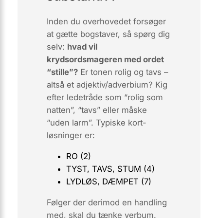
Inden du overhovedet forsøger
at gætte bogstaver, så spørg dig
selv:
hvad vil
krydsordsmageren med ordet
“stille”?
Er tonen rolig og tavs –
altså et
adjektiv/adverbium
? Kig
efter ledetråde som “rolig som
natten”, “tavs” eller måske
“uden larm”. Typiske kort-
løsninger er:
RO (2)
TYST, TAVS, STUM (4)
LYDLØS, DÆMPET (7)
Følger der derimod en handling
med, skal du tænke
verbum
.