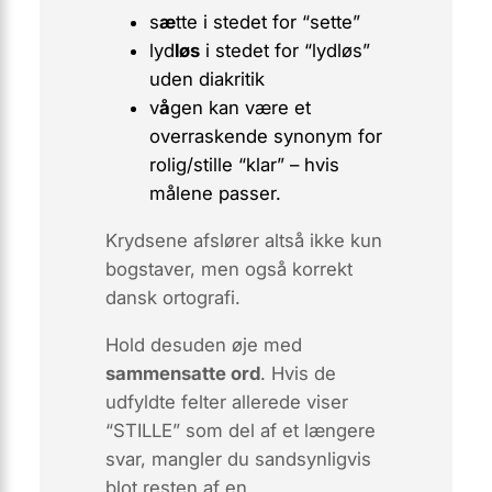
s
æ
tte
i stedet for “sette”
lyd
løs
i stedet for “lydløs”
uden diakritik
v
å
gen
kan være et
overraskende synonym for
rolig/stille “klar” – hvis
målene passer.
Krydsene afslører altså ikke kun
bogstaver, men også korrekt
dansk ortografi.
Hold desuden øje med
sammensatte ord
. Hvis de
udfyldte felter allerede viser
“STILLE” som del af et længere
svar, mangler du sandsynligvis
blot resten af en