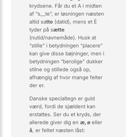
krydsene. Får du et A i midten
af “s__te”, er løsningen næsten
altid
sa
tte
(datid), mens et È
tyder på
s
ætte
(nutid/navnemåde). Husk at
“stille” i betydningen “placere”
kan give disse bøjninger, men i
betydningen “berolige” dukker
stilne
og
stillede
også op,
afhængig af hvor mange felter
der er.
Danske specialtegn er guld
værd, fordi de sjældent kan
erstattes. Ser du et kryds, der
allerede giver dig en
æ, ø
eller
å
, er feltet næsten låst: