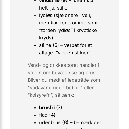
vindstille
(9) – luften står
helt, ja, stille
lydløs
(sjældnere i vejr,
men kan forekomme som
“torden lydløs” i kryptiske
kryds)
stilne
(6)
– verbet for at
aftage: “vinden stilner”
Vand- og drikkesporet
handler i
stedet om bevægelse og brus.
Bliver du mødt af ledetråde som
“sodavand uden bobler” eller
“kolsyrefri”, så tænk:
brusfri
(7)
flad
(4)
udenbrus
(8)
– bemærk det