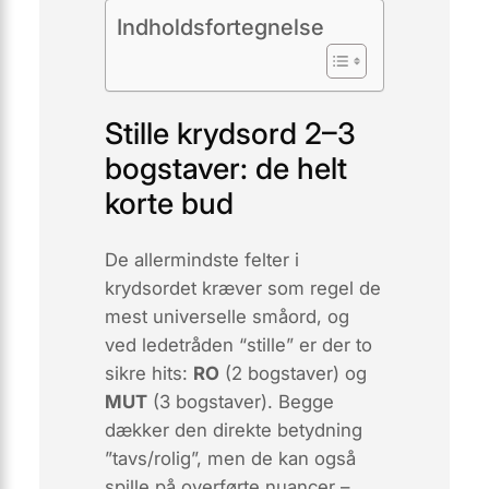
Indholdsfortegnelse
Stille krydsord 2–3
bogstaver: de helt
korte bud
De allermindste felter i
krydsordet kræver som regel de
mest universelle småord, og
ved ledetråden
“stille”
er der to
sikre hits:
RO
(2 bogstaver) og
MUT
(3 bogstaver). Begge
dækker den direkte betydning
”tavs/rolig”, men de kan også
spille på overførte nuancer –