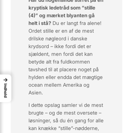
kryptisk ledetråd som “stille
(4)” og mærket blyanten gå
helt i stå?
Du er langt fra alene!
Ordet
stille
er en af de mest
drilske nøgle­ord i danske
krydsord – ikke fordi det er
sjældent, men fordi det kan
betyde alt fra fuldkommen
tavshed til at placere noget på
hylden eller endda det mægtige
→
ocean mellem Amerika og
Indhold
Asien.
I dette opslag samler vi de
mest
brugte
– og de
mest oversete
–
løsninger, så du én gang for alle
kan knække “stille”-nødderne,