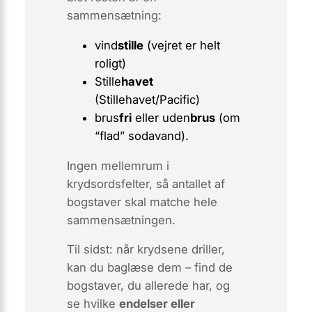
sammensætning:
vind
stille
(vejret er helt
roligt)
Stille
havet
(Stillehavet/Pacific)
brus
fri
eller
uden
brus
(om
“flad” sodavand).
Ingen mellemrum i
krydsordsfelter, så antallet af
bogstaver skal matche hele
sammensætningen.
Til sidst: når krydsene driller,
kan du
baglæse
dem – find de
bogstaver, du allerede har, og
se hvilke
endelser eller