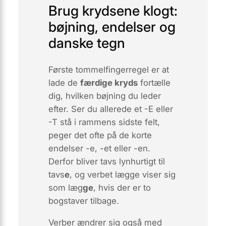
Brug krydsene klogt:
bøjning, endelser og
danske tegn
Første tommelfingerregel er at
lade de
færdige kryds
fortælle
dig, hvilken bøjning du leder
efter. Ser du allerede et
-E
eller
-T
stå i rammens sidste felt,
peger det ofte på de korte
endelser
-e
,
-et
eller
-en
.
Derfor bliver
tavs
lynhurtigt til
tavs
e
, og verbet
lægge
viser sig
som
læg
ge
, hvis der er to
bogstaver tilbage.
Verber ændrer sig også med