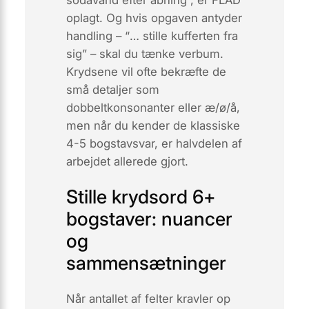
sodavand efter åbning
”, er FLAD
oplagt. Og hvis opgaven antyder
handling – “
… stille kufferten fra
sig
” – skal du tænke verbum.
Krydsene vil ofte bekræfte de
små detaljer som
dobbeltkonsonanter eller æ/ø/å,
men når du kender de klassiske
4-5 bogstavsvar, er halvdelen af
arbejdet allerede gjort.
Stille krydsord 6+
bogstaver: nuancer
og
sammensætninger
Når antallet af felter kravler op