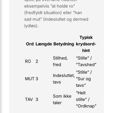
eksempelvis ”at holde ro”
(fredfyldt situation) eller ”han
sad mut” (indesluttet og dermed
lydløs).
Typisk
Ord
Længde
Betydning
krydsord-
hint
Stilhed,
“Stille” /
RO
2
fred
“Tavshed”
“Stille” /
Indesluttet,
MUT
3
“Sur og
tavs
tavs”
“Helt
Som ikke
TAV
3
stille” /
taler
“Ordknap”