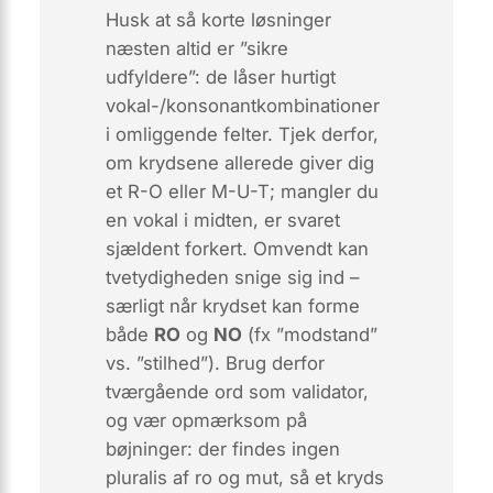
Husk at så korte løsninger
næsten altid er ”sikre
udfyldere”: de låser hurtigt
vokal-/konsonantkombinationer
i omliggende felter. Tjek derfor,
om krydsene allerede giver dig
et
R-O
eller
M-U-T
; mangler du
en vokal i midten, er svaret
sjældent forkert. Omvendt kan
tvetydigheden snige sig ind –
særligt når krydset kan forme
både
RO
og
NO
(fx ”modstand”
vs. ”stilhed”). Brug derfor
tværgående ord som validator,
og vær opmærksom på
bøjninger: der findes ingen
pluralis af
ro
og
mut
, så et kryds