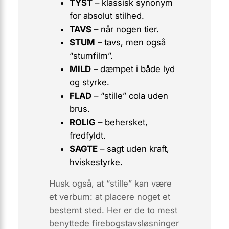
TYST
– klassisk synonym
for absolut stilhed.
TAVS
– når nogen tier.
STUM
– tavs, men også
“stumfilm”.
MILD
– dæmpet i både lyd
og styrke.
FLAD
– “stille” cola uden
brus.
ROLIG
– behersket,
fredfyldt.
SAGTE
– sagt uden kraft,
hviskestyrke.
Husk også, at “stille” kan være
et verbum: at placere noget et
bestemt sted. Her er de to mest
benyttede firebogstavsløsninger