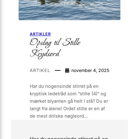
ARTIKLER
Opslag til Stille
Krydsord
ARTIKEL
november 4, 2025
Har du nogensinde stirret på en
kryptisk ledetråd som “stille (4)” og
mærket blyanten gå helt i stå? Du er
langt fra alene! Ordet stille er en af
de mest drilske nøgle­ord…
Har du nogensinde stirret på en