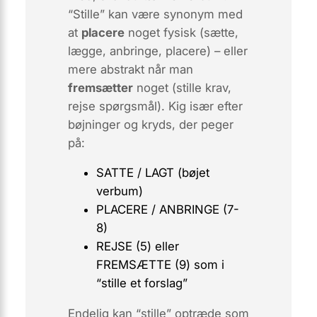
“Stille” kan være synonym med
at
placere
noget fysisk (
sætte,
lægge, anbringe, placere
) – eller
mere abstrakt når man
fremsætter
noget (
stille krav,
rejse spørgsmål
). Kig især efter
bøjninger og kryds, der peger
på:
SATTE / LAGT (bøjet
verbum)
PLACERE / ANBRINGE (7-
8)
REJSE (5) eller
FREMSÆTTE (9) som i
“stille et forslag”
Endelig kan “stille” optræde som