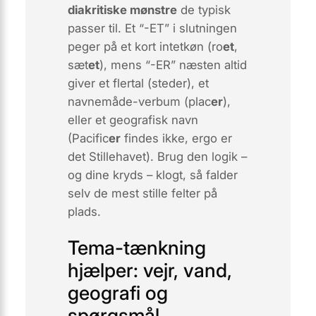
diakritiske mønstre
de typisk
passer til. Et “-ET” i slutningen
peger på et
kort intetkøn
(ro
et
,
sæt
et
), mens “-ER” næsten altid
giver et
flertal
(steder), et
navnemåde-verbum (plac
er
),
eller et geografisk navn
(Pacific
er
findes ikke, ergo er
det
Stillehavet
). Brug den logik –
og dine kryds – klogt, så falder
selv de mest stille felter på
plads.
Tema-tænkning
hjælper: vejr, vand,
geografi og
spørgsmål