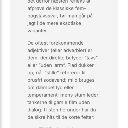
det derfor næsten refleks at
afprøve de klassiske fem-
bogstavssvar, før man går på
jagt i de mere eksotiske
varianter.
De oftest forekommende
adjektiver (eller adverbier) er
dem, der direkte betyder “tavs”
eller “uden larm”.
Flad
dukker
op, når “stille” refererer til
brusfri sodavand;
mild
bruges
om dæmpet lyd eller
temperament; mens
stum
leder
tankerne til gamle film uden
dialog. I listen herunder har du
de sikre hits til de korte felter: