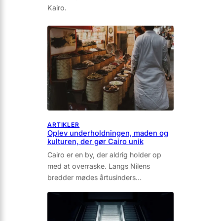
Kairo.
ARTIKLER
Oplev underholdningen, maden og
kulturen, der gør Cairo unik
Cairo er en by, der aldrig holder op
med at overraske. Langs Nilens
bredder mødes årtusinders…