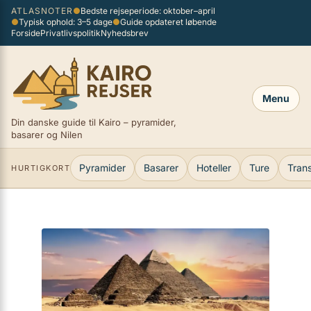
Spring
ATLASNOTER
●
Bedste rejseperiode: oktober–april
×
●
Typisk ophold: 3–5 dage
●
Guide opdateret løbende
til
Forside
Privatlivspolitik
Nyhedsbrev
indhold
Menu
Din danske guide til Kairo – pyramider,
basarer og Nilen
Pyramider
Basarer
Hoteller
Ture
Tran
HURTIGKORT