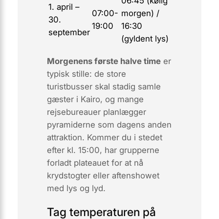
06:45 (kølig
1. april –
07:00-
morgen) /
30.
19:00
16:30
september
(gyldent lys)
Morgenens første halve time
er
typisk stille: de store
turistbusser skal stadig samle
gæster i Kairo, og mange
rejsebureauer planlægger
pyramiderne som dagens
anden
attraktion. Kommer du i stedet
efter kl. 15:00, har grupperne
forladt plateauet for at nå
krydstogter eller aftenshowet
med lys og lyd.
Tag temperaturen på