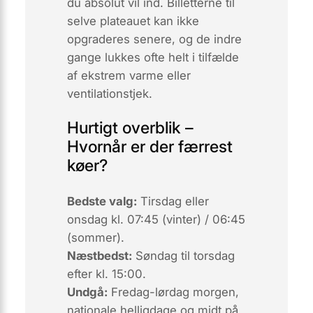
du absolut vil ind. Billetterne til
selve plateauet kan ikke
opgraderes senere, og de indre
gange lukkes ofte helt i tilfælde
af ekstrem varme eller
ventilationstjek.
Hurtigt overblik –
Hvornår er der færrest
køer?
Bedste valg:
Tirsdag eller
onsdag kl. 07:45 (vinter) / 06:45
(sommer).
Næstbedst:
Søndag til torsdag
efter kl. 15:00.
Undgå:
Fredag-lørdag morgen,
nationale helligdage og midt på