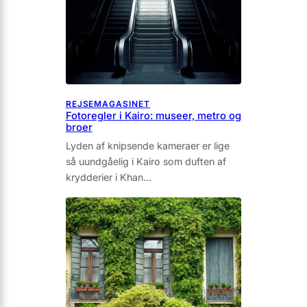
REJSEMAGASINET
Fotoregler i Kairo: museer, metro og
broer
Lyden af knipsende kameraer er lige
så uundgåelig i Kairo som duf­ten af
krydderier i Khan…