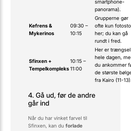
smartphone-
panorama).
Grupperne gør
Kefrens &
09:30 –
ofte kun fotost
Mykerinos
10:15
her; du kan gå
rundt i fred.
Her er trængsel
hele dagen, me
Sfinxen +
10:15 –
du ankommer f
Tempelkompleks
11:00
de største bølg
fra Kairo (11-13)
4. Gå ud, før de andre
går ind
Når du har vinket farvel til
Sfinxen, kan du
forlade