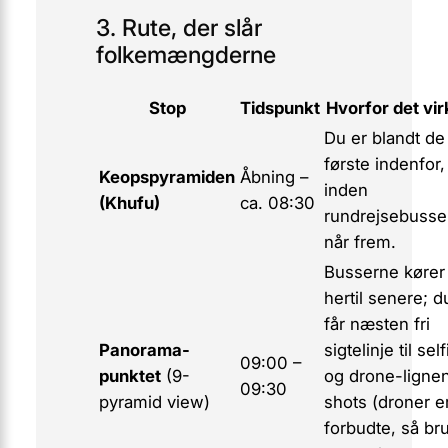
3. Rute, der slår
folkemængderne
Stop
Tidspunkt
Hvorfor det vir
Du er blandt de
første indenfor,
Keopspyramiden
Åbning –
inden
(Khufu)
ca. 08:30
rundrejsebusse
når frem.
Busserne kører
hertil senere; d
får næsten fri
Panorama-
sigtelinje til sel
09:00 –
punktet
(9-
og drone-ligne
09:30
pyramid view)
shots (droner e
forbudte, så br