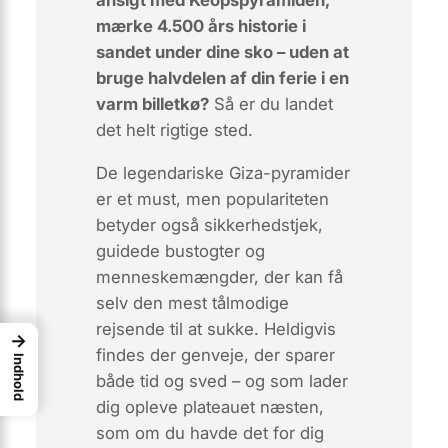
ansigt med Keopspyramiden,
mærke 4.500 års historie i
sandet under dine sko –
uden
at
bruge halvdelen af din ferie i en
varm billetkø?
Så er du landet
det helt rigtige sted.
De legendariske Giza-pyramider
er et must, men populariteten
betyder også sikkerhedstjek,
guidede bustogter og
menneskemængder, der kan få
selv den mest tålmodige
rejsende til at sukke. Heldigvis
→
findes der genveje, der sparer
Indhold
både tid og sved – og som lader
dig opleve plateauet næsten,
som om du havde det for dig