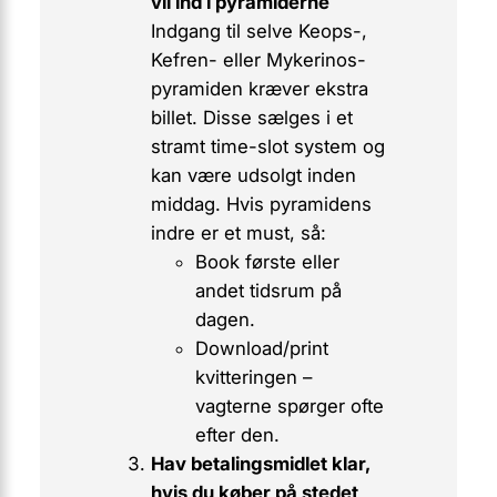
vil ind i pyramiderne
Indgang til selve Keops-,
Kefren- eller Mykerinos-
pyramiden kræver
ekstra
billet. Disse sælges i et
stramt time-slot system og
kan være udsolgt inden
middag. Hvis pyramidens
indre er et
must
, så:
Book første eller
andet tidsrum på
dagen.
Download/print
kvitteringen –
vagterne spørger ofte
efter den.
Hav betalingsmidlet klar,
hvis du køber på stedet