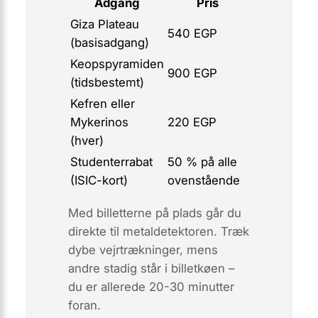
Adgang
Pris
Giza Plateau
540 EGP
(basisadgang)
Keopspyramiden
900 EGP
(tidsbestemt)
Kefren eller
Mykerinos
220 EGP
(hver)
Studenterrabat
50 % på alle
(ISIC-kort)
ovenstående
Med billetterne på plads går du
direkte til metaldetektoren. Træk
dybe
vejrtrækninger, mens
andre stadig står i billetkøen –
du er allerede 20-30 minutter
foran.