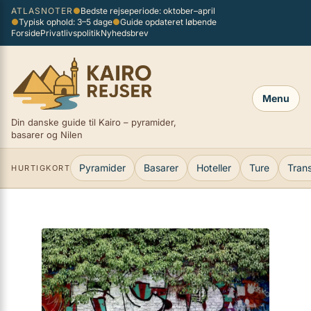
Spring
ATLASNOTER
●
Bedste rejseperiode: oktober–april
×
●
Typisk ophold: 3–5 dage
●
Guide opdateret løbende
til
Forside
Privatlivspolitik
Nyhedsbrev
indhold
Menu
Din danske guide til Kairo – pyramider,
basarer og Nilen
Pyramider
Basarer
Hoteller
Ture
Tran
HURTIGKORT