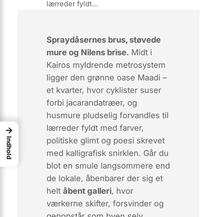
lærreder fyldt…
Spraydåsernes brus, støvede
mure og Nilens brise.
Midt i
Kairos myldrende metrosystem
ligger den grønne oase
Maadi
–
et kvarter, hvor cyklister suser
forbi jacarandatræer, og
husmure pludselig forvandles til
lærreder fyldt med farver,
→
politiske glimt og poesi skrevet
Indhold
med kalligrafisk snirklen. Går du
blot en smule langsommere end
de lokale, åbenbarer der sig et
helt
åbent galleri
, hvor
værkerne skifter, forsvinder og
genopstår som byen selv.