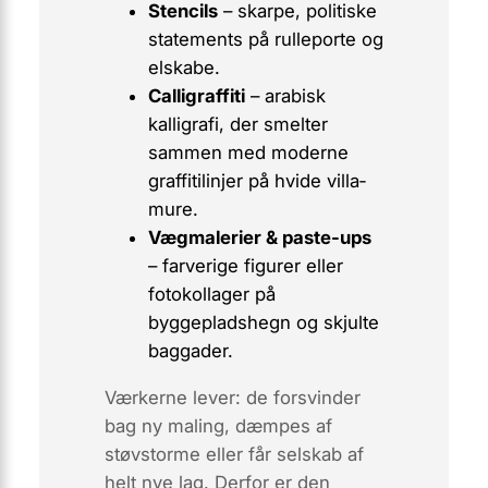
Stencils
– skarpe, politiske
statements på rulleporte og
elskabe.
Calligraffiti
– arabisk
kalligrafi, der smelter
sammen med moderne
graffiti­linjer på hvide villa­
mure.
Vægmalerier & paste-ups
– farverige figurer eller
fotokollager på
byggepladshegn og skjulte
baggader.
Værkerne
lever
: de forsvinder
bag ny maling, dæmpes af
støvstorme eller får selskab af
helt nye lag. Derfor er den