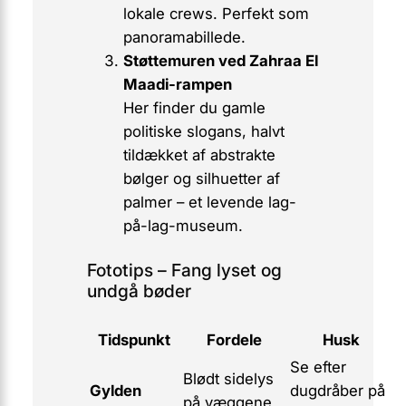
lokale crews. Perfekt som
panoramabillede.
Støttemuren ved Zahraa El
Maadi-rampen
Her finder du gamle
politiske slogans, halvt
tildækket af abstrakte
bølger og silhuetter af
palmer – et levende lag-
på-lag-museum.
Fototips – Fang lyset og
undgå bøder
Tidspunkt
Fordele
Husk
Se efter
Blødt sidelys
Gylden
dugdråber på
på væggene