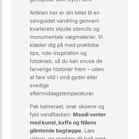
Artiklen her er din billet til en
selvguidet vandring gennem
kvarterets skjulte stencils og
monumentale vægmalerier. Vi
klæder dig på med
praktiske
tips, rute-inspiration og
fotokneb
, så du kan snuse de
farverige historier frem – uden
at fare vild i små gyder eller
svedige
eftermiddagstemperaturer.
Pak kameraet, snør skoene og
fyld vandflasken:
Maadi venter
med kunst, kaffe og Nilens
glimtende bagtæppe.
Læs
videre, og planlæg dit helt eget