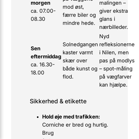
morgen
malingen –
mod øst,
ca. 07.00-
giver ekstra
færre biler og
08.30
glans i
mindre hede.
nærbilleder.
Nyd
Solnedgangen
refleksionerne
Sen
kaster varmt
i Nilen, men
eftermiddag
skær over
pas på modlys
ca. 16.30-
både kunst og
– spot-måling
18.00
flod.
på vægfarver
kan hjælpe.
Sikkerhed & etikette
Hold øje med trafikken:
Corniche er bred og hurtig.
Brug