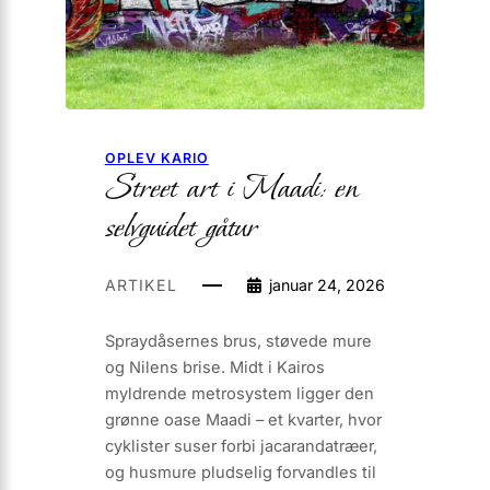
OPLEV KARIO
Street art i Maadi: en
selvguidet gåtur
ARTIKEL
januar 24, 2026
Spraydåsernes brus, støvede mure
og Nilens brise. Midt i Kairos
myldrende metrosystem ligger den
grønne oase Maadi – et kvarter, hvor
cyklister suser forbi jacarandatræer,
og husmure pludselig forvandles til