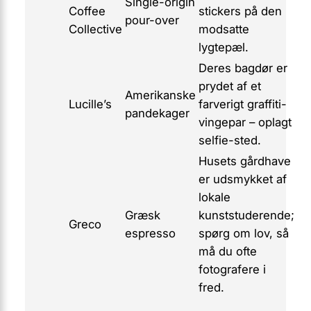
Single-origin
Coffee
stickers på den
pour-over
Collective
modsatte
lygtepæl.
Deres bagdør er
prydet af et
Amerikanske
Lucille’s
farverigt graffiti-
pandekager
vingepar – oplagt
selfie-sted.
Husets gårdhave
er udsmykket af
lokale
Græsk
kunststuderende;
Greco
espresso
spørg om lov, så
må du ofte
fotografere i
fred.