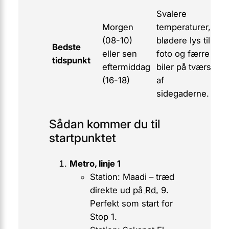
Svalere
Morgen
temperaturer,
(08-10)
blødere lys til
Bedste
eller
sen
foto og færre
tidspunkt
eftermiddag
biler på tværs
(16-18)
af
sidegaderne.
Sådan kommer du til
startpunktet
Metro, linje 1
Station: Maadi
– træd
direkte ud på
Rd.
9.
Perfekt som start for
Stop 1.