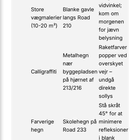
vidvinkel;
Store
Blanke gavle
kom om
vægmalerier
langs Road
morgenen
(10-20 m²)
210
for jævn
belysning
Raketfarver
Metalhegn
popper ved
nær
overskyet
Calligraffiti
byggepladsen
vejr –
på hjørnet af
undgå
213/216
direkte
sollys
Stå skråt
45° for at
Farverige
Skolehegn på
minimere
hegn
Road 233
refleksioner
i blank