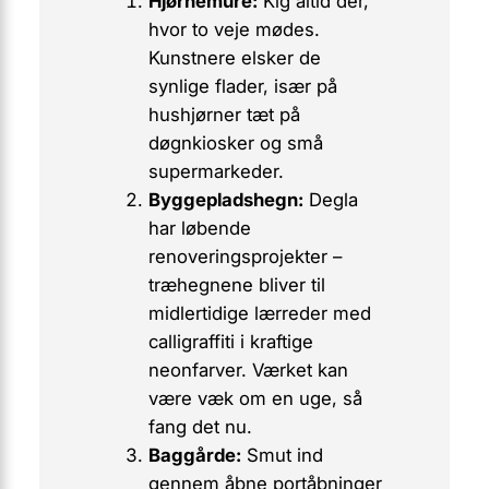
Hjørnemure:
Kig altid dér,
hvor to veje mødes.
Kunstnere elsker de
synlige flader, især på
hushjørner tæt på
døgnkiosker og små
supermarkeder.
Byggepladshegn:
Degla
har løbende
renoveringsprojekter –
træhegnene bliver til
midlertidige lærreder med
calligraffiti
i kraftige
neonfarver. Værket kan
være væk om en uge, så
fang det nu.
Baggårde:
Smut ind
gennem åbne portåbninger