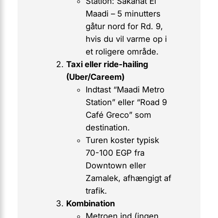
Station: Sakanat El
Maadi
– 5 minutters
gåtur nord for Rd. 9,
hvis du vil varme op i
et roligere område.
Taxi eller ride-hailing
(Uber/Careem)
Indtast “Maadi Metro
Station” eller “Road 9
Café Greco” som
destination.
Turen koster typisk
70-100 EGP fra
Downtown eller
Zamalek, afhængigt af
trafik.
Kombination
Metroen ind (
ingen