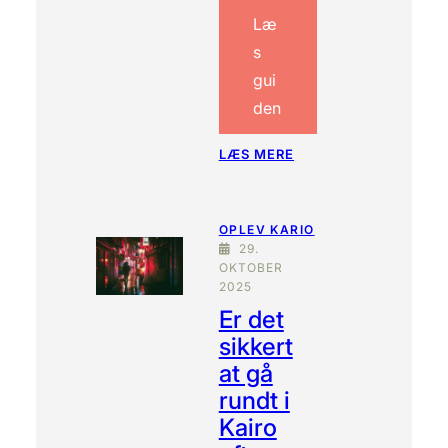
Læ
s
gui
den
:
LÆS MERE
H
V
A
OPLEV KARIO
D
29.
K
OKTOBER
O
2025
S
Er det
T
E
sikkert
R
at gå
I
N
rundt i
D
Kairo
G