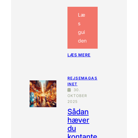
F
T
H
Læ
A
s
V
gui
N
den
:
LÆS MERE
H
V
O
REJSEMAGAS
R
INET
D
30.
A
OKTOBER
N
2025
U
Sådan
N
D
hæver
G
du
Å
kontante
R