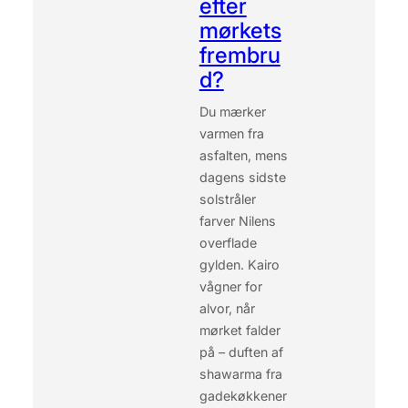
efter
A
N
mørkets
G
frembru
E
d?
N
T
Du mærker
I
L
varmen fra
D
asfalten, mens
E
dagens sidste
T
solstråler
E
farver Nilens
G
Y
overflade
P
gylden. Kairo
T
vågner for
I
alvor, når
S
mørket falder
K
E
på – duften af
M
shawarma fra
U
gadekøkkener
S