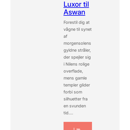
Luxor til
T
Aswan
E
R
Forestil dig at
B
vågne til synet
I
L
af
L
morgensolens
I
gyldne stråler,
G
der spejler sig
T
i Nilens rolige
I
K
overflade,
A
mens gamle
I
templer glider
R
forbi som
O
silhuetter fra
en svunden
tid.…
Læ