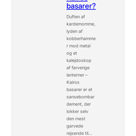
K
basarer?
A
I
Duften af
R
kardemomme,
O
lyden af
S
kobberhamme
I
r mod metal
N
T
og et
E
kalejdoskop
R
af farverige
N
lanterner –
A
Kairos
T
I
basarer er et
O
sansebombar
N
dement, der
A
lokker selv
L
den mest
E
L
garvede
U
rejsende til…