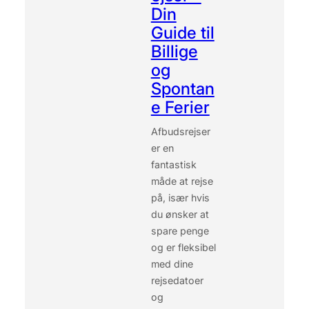
T
Din
I
Guide til
L
Billige
S
A
og
F
Spontan
A
e Ferier
R
I
Afbudsrejser
O
G
er en
S
fantastisk
N
måde at rejse
O
på, især hvis
R
du ønsker at
K
L
spare penge
I
og er fleksibel
N
med dine
G
rejsedatoer
I
og
E