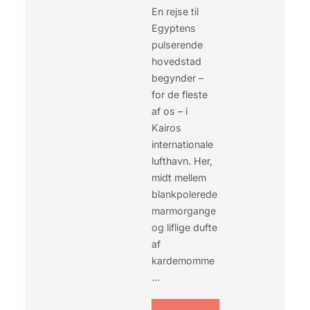
En rejse til
Egyptens
pulserende
hovedstad
begynder –
for de fleste
af os – i
Kairos
internationale
lufthavn. Her,
midt mellem
blankpolerede
marmorgange
og liflige dufte
af
kardemomme
…