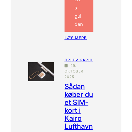
s
gui
den
:
LÆS MERE
S
Å
D
OPLEV KARIO
A
29.
N
OKTOBER
P
2025
L
Sådan
A
N
køber du
L
et SIM-
Æ
G
kort i
G
Kairo
E
Lufthavn
R
D