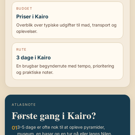
L
I
BUDGET
G
Priser i Kairo
E
Overblik over typiske udgifter til mad, transport og
O
oplevelser.
G
S
P
RUTE
O
N
3 dage i Kairo
T
En brugbar begynderrute med tempo, prioritering
A
og praktiske noter.
N
E
F
E
R
I
ATLASNOTE
E
Første gang i Kairo?
R
3–5 dage er ofte nok til at opleve pyramider,
01
museum, en basar og en tur på eller langs Nilen.