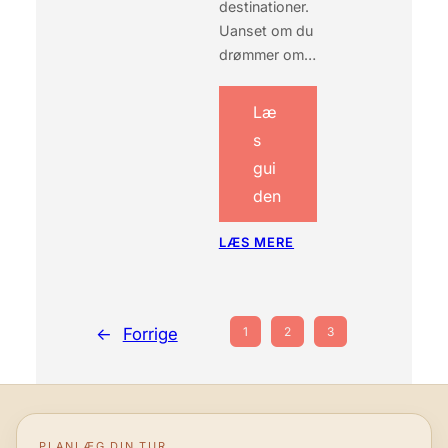
G
destinationer.
Y
Uanset om du
P
drømmer om…
T
E
N
Læ
s
gui
den
:
LÆS MERE
K
Ø
B
A
←
Forrige
1
2
3
F
A
F
B
U
D
PLANLÆG DIN TUR