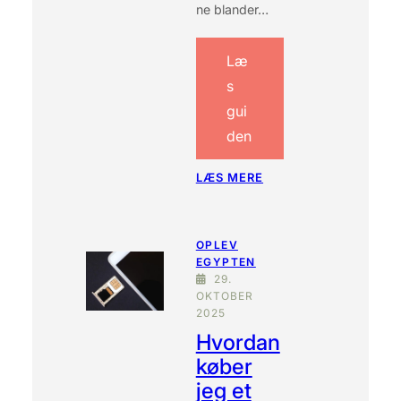
ne blander…
E
U
M
Læ
?
s
gui
den
:
LÆS MERE
E
R
D
OPLEV
E
EGYPTEN
T
29.
S
OKTOBER
I
2025
K
Hvordan
K
E
køber
R
jeg et
T