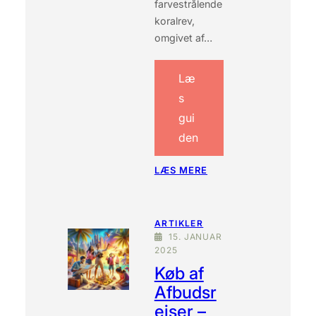
farvestrålende
A
koralrev,
T
A
omgivet af…
I
E
Læ
G
Y
s
P
gui
T
E
den
N
?
:
LÆS MERE
P
A
K
ARTIKLER
K
15. JANUAR
E
2025
L
I
Køb af
S
Afbudsr
T
ejser –
E