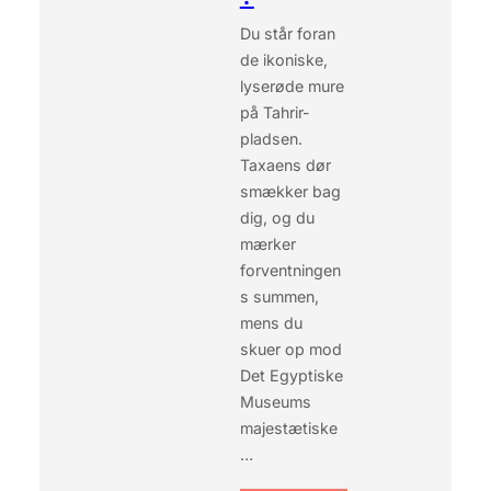
R
Du står foran
T
de ikoniske,
I
K
lyserøde mure
A
på Tahrir-
I
pladsen.
R
Taxaens dør
O
smækker bag
L
U
dig, og du
F
mærker
T
forventningen
H
s summen,
A
mens du
V
N
skuer op mod
Det Egyptiske
Museums
majestætiske
…