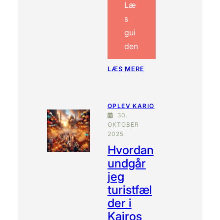
Læ
s
gui
den
:
LÆS MERE
K
O
M
OPLEV KARIO
P
30.
L
OKTOBER
E
2025
T
Hvordan
G
U
undgår
I
jeg
D
E
turistfæl
T
der i
I
Kairos
L