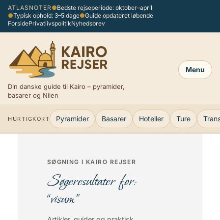
Spring
ATLASNOTER
●
Bedste rejseperiode: oktober–april
●
Typisk ophold: 3–5 dage
●
Guide opdateret løbende
til
Forside
Privatlivspolitik
Nyhedsbrev
indhold
Menu
Din danske guide til Kairo – pyramider,
basarer og Nilen
Pyramider
Basarer
Hoteller
Ture
Tran
HURTIGKORT
SØGNING I KAIRO REJSER
Søgeresultater for:
“visum”
Artikler, guider og praktisk