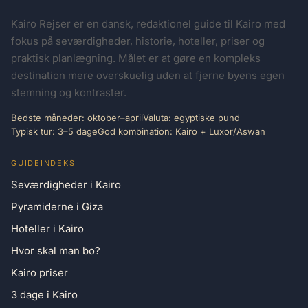
Kairo Rejser er en dansk, redaktionel guide til Kairo med
fokus på seværdigheder, historie, hoteller, priser og
praktisk planlægning. Målet er at gøre en kompleks
destination mere overskuelig uden at fjerne byens egen
stemning og kontraster.
Bedste måneder: oktober–april
Valuta: egyptiske pund
Typisk tur: 3–5 dage
God kombination: Kairo + Luxor/Aswan
GUIDEINDEKS
Seværdigheder i Kairo
Pyramiderne i Giza
Hoteller i Kairo
Hvor skal man bo?
Kairo priser
3 dage i Kairo