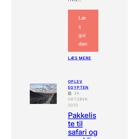
R
K
E
Læ
T
S
s
F
gui
R
den
E
M
B
:
LÆS MERE
R
H
U
V
D
O
?
OPLEV
R
EGYPTEN
D
29.
A
OKTOBER
N
2025
K
Pakkelis
Ø
B
te til
E
safari og
R
J