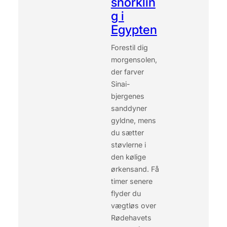
snorklin
E
g i
G
Egypten
E
T
Forestil dig
L
morgensolen,
O
K
der farver
A
Sinai-
L
bjergenes
T
sanddyner
S
gyldne, mens
I
M
du sætter
-
støvlerne i
K
den kølige
O
ørkensand. Få
R
timer senere
T
T
flyder du
I
vægtløs over
L
Rødehavets
D