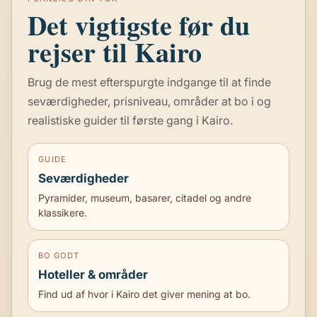
S
Det vigtigste før du
R
E
rejser til Kairo
J
S
E
Brug de mest efterspurgte indgange til at finde
R
seværdigheder, prisniveau, områder at bo i og
–
realistiske guider til første gang i Kairo.
D
I
N
GUIDE
G
Seværdigheder
U
I
Pyramider, museum, basarer, citadel og andre
D
klassikere.
E
T
I
BO GODT
L
Hoteller & områder
B
I
Find ud af hvor i Kairo det giver mening at bo.
L