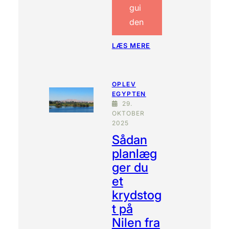
B
gui
A
den
S
A
R
:
LÆS MERE
E
S
R
Å
?
D
OPLEV
A
EGYPTEN
N
29.
H
OKTOBER
Æ
2025
V
Sådan
E
R
planlæg
D
ger du
U
et
K
O
krydstog
N
t på
T
A
Nilen fra
N