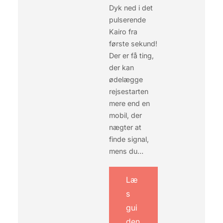
Dyk ned i det
U
pulserende
E
T
Kairo fra
K
første sekund!
R
Der er få ting,
Y
der kan
D
ødelægge
S
T
rejsestarten
O
mere end en
G
mobil, der
T
nægter at
P
finde signal,
Å
N
mens du…
I
L
E
Læ
N
s
F
gui
R
A
den