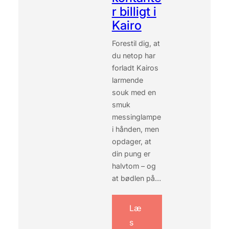
J
r billigt i
E
Kairo
G
T
Forestil dig, at
U
du netop har
R
I
forladt Kairos
S
larmende
T
souk med en
F
smuk
Æ
messinglampe
L
D
i hånden, men
E
opdager, at
R
din pung er
I
halvtom – og
K
at bødlen på…
A
I
R
Læ
O
S
s