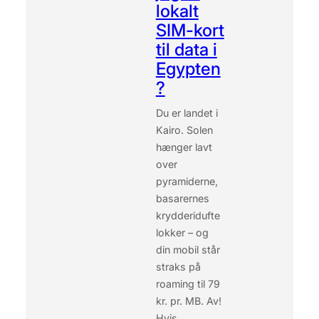
lokalt
A
T
SIM-kort
G
til data i
Å
R
Egypten
U
?
N
D
Du er landet i
T
Kairo. Solen
I
hænger lavt
K
A
over
I
pyramiderne,
R
basarernes
O
krydderidufte
E
lokker – og
F
T
din mobil står
E
straks på
R
roaming til 79
M
kr. pr. MB. Av!
Ø
Hvis…